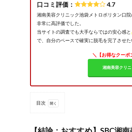
口コミ評価：
4.7
湘南美容クリニック池袋メトロポリタン口院
非常に高評価でした。
当サイトの調査でも大手ならではの安心感と
で、自分のペースで確実に脱毛を完了させた
＼【お得なクーポ
湘南美容クリニ
目次
1
【結
論：
【結論：おすすめ】SBC湘
おす