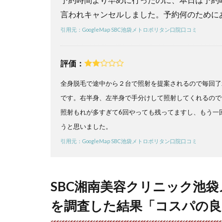
「コ
スパ
言われキャンセルしました。予約何のために
の良
引用元：GoogleMap SBC池袋メトロポリタン口院口コミ
さと
安心
感が
評価：
凄
い」
全身脱毛で途中から２台で照射を提案されるので毎回了
4
です。右半身、左半身で手分けして照射してくれるので
【SBC
照射もれが多すぎて6回やっても残ってますし、もう一
湘南
美容
うと思いました。
クリ
引用元：GoogleMap SBC池袋メトロポリタン口院口コミ
ニッ
ク池
袋メ
トロ
SBC湘南美容クリニック池
ポリ
タン
を調査した結果「コスパの良
口院
の口