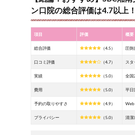
す
ン口院の総合評価は4.7以上
め】
SBC
湘南
美容
項目
評価
概要
クリ
ニッ
総合評価
（4.5）
圧倒
ク池
袋メ
トロ
口コミ評価
（4.7）
スタ
ポリ
タン
実績
（5.0）
全国
口院
の総
費用
（5.0）
平日
合評
価は
予約の取りやすさ
（4.9）
We
4.7
以
プライバシー
（5.0）
清潔
上！
2