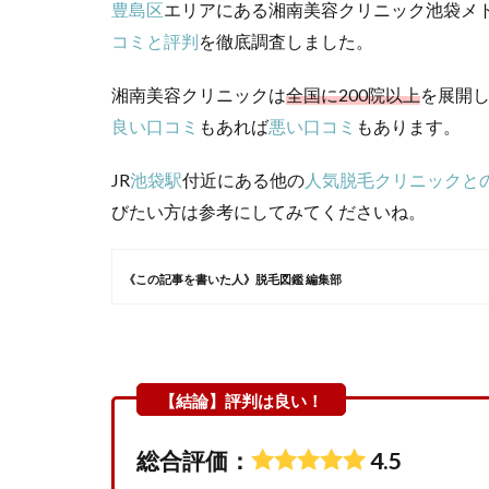
豊島区
エリアにある湘南美容クリニック池袋メ
コミと評判
を徹底調査しました。
湘南美容クリニックは
全国に200院以上
を展開
良い口コミ
もあれば
悪い口コミ
もあります。
JR
池袋駅
付近にある他の
人気脱毛クリニックと
びたい方は参考にしてみてくださいね。
《この記事を書いた人》脱毛図鑑 編集部
総合評価：
4.5