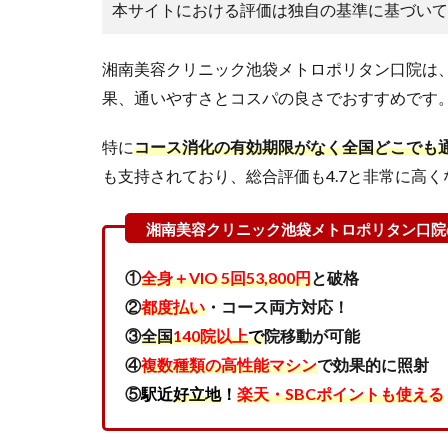
SBC
本サイトにおける評価は独自の基準に基づいて
湘南
美容
クリ
湘南美容クリニック池袋メトロポリタン口院は
ニッ
果、通いやすさとコスパの良さでおすすめです
ク池
袋メ
特に
コース消化の有効期限がなく全国どこでも
トロ
ポリ
も支持されており、総合評価も4.7と非常に高
タン
口院
の悪
い口
コミ
①
全身＋VIO 5回53,800円
と破格
を調
②
都度払い
・コース両方対応！
査し
③
全国
140院以上
で
院移動が可能
た結
果
④
複数種類の高性能マシン
で効果的に照射
「待
⑤
駅近
好立地
！
楽天・SBCポイントも使える
ち時
間が
あ