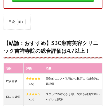
目次
1
【結
論：
おす
【結論：おすすめ】SBC湘南美容クリニ
す
ック吉祥寺院の総合評価は4.7以上！
め】
SBC
湘南
美容
クリ
項目
評価
概要
ニッ
ク吉
圧倒的なコスパと確かな技術力で総合的に
祥寺
総合評価
院の
高評価
（4.5）
総合
評価
スタッフの対応が丁寧、院内が綺麗で通い
は
口コミ評価
やすいと好評
（4.7）
4.7
以