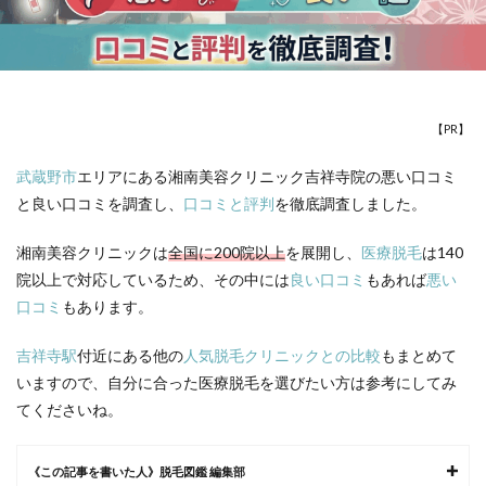
【PR】
武蔵野市
エリアにある湘南美容クリニック吉祥寺院の悪い口コミ
と良い口コミを調査し、
口コミと評判
を徹底調査しました。
湘南美容クリニックは
全国に200院以上
を展開し、
医療脱毛
は140
院以上で対応しているため、その中には
良い口コミ
もあれば
悪い
口コミ
もあります。
吉祥寺駅
付近にある他の
人気脱毛クリニックとの比較
もまとめて
いますので、自分に合った
医療脱毛
を選びたい方は参考にしてみ
てくださいね。
《この記事を書いた人》脱毛図鑑 編集部