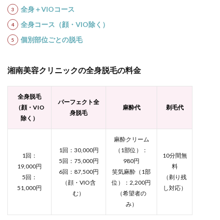
スク
全身＋VIOコース
や副
作用
全身コース（顔・VIO除く）
は？
個別部位ごとの脱毛
脱毛
前に
知っ
てお
湘南美容クリニックの全身脱毛の料金
いた
方が
いい
全身脱毛
こと
パーフェクト全
（顔・VIO
麻酔代
剃毛代
身脱毛
15
除く）
全国
にあ
麻酔クリーム
る
1回：30,000円
（1部位）：
SBC
1回：
10分間無
5回：75,000円
980円
湘南
19,000円
料
美容
6回：87,500円
笑気麻酔（1部
5回：
（剃り残
クリ
（顔・VIO含
位）：2,200円
51,000円
し対応）
ニッ
む）
（希望者の
クの
み）
主な
地域