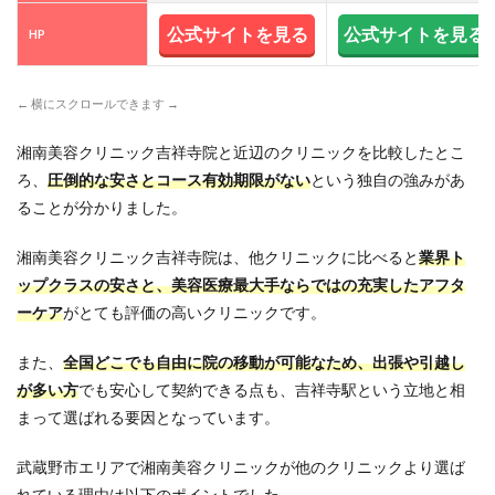
祥寺
駅
公式サイトを見る
公式サイトを見る
HP
徒歩
2分
の超
駅
← 横にスクロールできます →
近！
湘南美容クリニック吉祥寺院と近辺のクリニックを比較したとこ
10
SBC
ろ、
圧倒的な安さとコース有効期限がない
という独自の強みがあ
湘南
ることが分かりました。
美容
クリ
湘南美容クリニック吉祥寺院は、他クリニックに比べると
業界ト
ニッ
ク吉
ップクラスの安さと、美容医療最大手ならではの充実したアフタ
祥寺
ーケア
がとても評価の高いクリニックです。
院へ
の行
き方
また、
全国どこでも自由に院の移動が可能
なため、出張や引越し
（京
が多い方
でも安心して契約できる点も、吉祥寺駅という立地と相
王井
まって選ばれる要因となっています。
の頭
線か
らの
武蔵野市エリアで湘南美容クリニックが他のクリニックより選ば
アク
れている理由は以下のポイントでした。