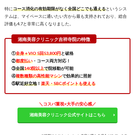
湘南
特に
コース消化の有効期限がなく全国どこでも通える
というシス
美容
クリ
テムは、マイペースに通いたい方から最も支持されており、総合
ニッ
評価も4.7と非常に高くなりました。
ク吉
祥寺
院の
良い
口コ
ミを
①
全身＋VIO 5回53,800円
と破格
調査
②
都度払い
・コース両方対応！
した
③
全国
140院以上
で
院移動が可能
結果
「コ
④
複数種類の高性能マシン
で効果的に照射
スパ
⑤
駅近
好立地
！
楽天・SBCポイントも使える
の良
さと
安心
感が
＼コスパ重視×大手の安心感／
凄
い」
湘南美容クリニック公式サイトはこちら
4
【SBC
湘南