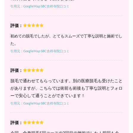
1回あ
引用元：GoogleMap SBC吉祥寺院口コミ
たり
17,500
円と超
破格！
評価：
6.2
初めての脱毛でしたが、とてもスムーズで丁寧な説明と施術でし
2. 全
た。
身＋
顔コ
引用元：GoogleMap SBC吉祥寺院口コミ
ース
｜顔
も一
評価：
緒に
脱毛
脱毛で通わせてもらっています。別の医療脱毛も受けたこと
した
がありますが、こちらでは術前も術後も丁寧な説明とフォロ
い人
は時
ーで安心して通うことができています！
短で
引用元：GoogleMap SBC吉祥寺院口コミ
施術
でき
る
評価：
6.3
3. 全
今回、全身脱毛5回コースの2回目の施術でした！前回も今