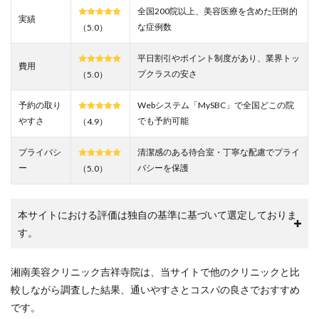
上！
全国200院以上、美容医療を含めた圧倒的
実績
な症例数
（5.0）
2
SBC
平日割引やポイント制度があり、業界トッ
湘南
費用
美容
プクラスの安さ
（5.0）
クリ
ニッ
予約の取り
Webシステム「MySBC」で全国どこの院
ク吉
やすさ
でも予約可能
（4.9）
祥寺
院の
悪い
プライバシ
清潔感のある待合室・丁寧な配慮でプライ
口コ
ー
バシーを保護
（5.0）
ミを
調査
した
結果
本サイトにおける評価は独自の基準に基づいて選定しておりま
「待
す。
ち時
間が
あ
湘南美容クリニック吉祥寺院は、当サイトで他のクリニックと比
る」
較しながら調査した結果、通いやすさとコスパの良さでおすすめ
3
です。
SBC