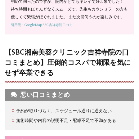
初めて伺ったのですが、院内がとてもキレイで好印象でした！
人にお
すすめ
待ち時間もほとんどなくスムーズで、先生もカウンセラーの方も
優しくて緊張がほぐれました。 また次回伺うのが楽しみです。
6.5
5. 個
引用元：GoogleMap SBC吉祥寺院口コミ
別部
位ご
との
脱毛
【SBC湘南美容クリニック吉祥寺院の口
料金
｜気
コミまとめ】圧倒的コスパで期限を気に
軽に
全身
せず卒業できる
脱毛
を始
めた
い人
悪い口コミまとめ
にお
すす
め
予約が取りづらく、スケジュール通りに通えない
7
施術時間や内容の説明不足・配慮不足で不満がある
SBC
湘南
美容