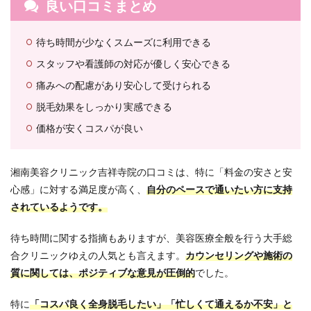
良い口コミまとめ
クリ
ニッ
ク吉
待ち時間が少なくスムーズに利用できる
祥寺
院の
スタッフや看護師の対応が優しく安心できる
無料
カウ
痛みへの配慮があり安心して受けられる
ンセ
リン
脱毛効果をしっかり実感できる
グと
価格が安くコスパが良い
施術
の流
れ
湘南美容クリニック吉祥寺院の口コミは、特に「料金の安さと安
7.1
心感」に対する満足度が高く、
自分のペースで通いたい方に支持
📩
Web
されているようです。
また
は
待ち時間に関する指摘もありますが、美容医療全般を行う大手総
LINE
でご
合クリニックゆえの人気とも言えます。
カウンセリングや施術の
予約
質に関しては、ポジティブな意見が圧倒的
でした。
7.2
🏥 受
特に
「コスパ良く全身脱毛したい」「忙しくて通えるか不安」と