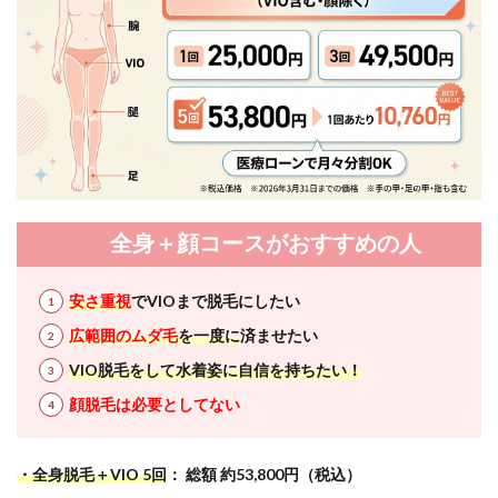
全身＋顔コースがおすすめの人
安さ重視
でVIOまで脱毛にしたい
広範囲のムダ毛
を一度に
済ませたい
VIO脱毛をして水着姿に自信を持ちたい！
顔脱毛は必要としてない
・全身脱毛＋VIO 5回
： 総額 約53,800円（税込）