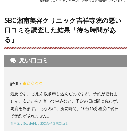
※時期によりキャンペーン内容が異なる場合がございます。
美容
クリ
ニッ
SBC湘南美容クリニック吉祥寺院の悪い
ク吉
祥寺
口コミを調査した結果「待ち時間があ
院の
口コ
る」
ミま
と
め】
圧倒
悪い口コミ
的コ
スパ
で期
限を
気に
評価：
せず
卒業
最悪です。 脱毛を以前申し込んだのですが、予約が取れま
でき
せん。安いからと言って申込むと、予定の日に間に合わず、
る
馬鹿をみます。 ちなみに、所要時間、10分15分程度の範囲
5
で予約が取れません。
SBC
湘南
引用元：GoogleMap SBC吉祥寺院口コミ
美容