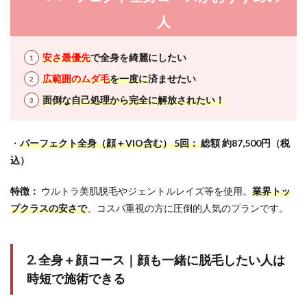
人
安さ最優先
で全身を綺麗にしたい
広範囲のムダ毛
を一度に
済ませたい
面倒な自己処理から完全に解放されたい！
・
パーフェクト全身（顔＋VIO含む） 5回：
総額 約87,500円（税
込）
特徴：
ウルトラ美肌脱毛やジェントルレイズ等を使用。
業界トッ
プクラスの安さで
、コスパ重視の方に圧倒的人気のプランです。
2. 全身＋顔コース｜顔も一緒に脱毛したい人は
時短で施術できる