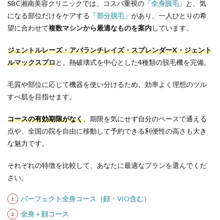
SBC湘南美容クリニックでは、コスパ重視の
「全身脱毛」
と、気
Q.施術
になる部位だけをケアする
「部分脱毛」
があり、一人ひとりの希
間隔は
どれく
望に合わせて
複数マシンから最適なものを案内
しています。
らいで
すか？
ジェントルレーズ・アバランチレイズ・スプレンダーX・ジェント
13.4
ルマックスプロ
と、熱破壊式を中心とした4種類の脱毛機を完備。
Q.コー
スに期
毛質や部位に応じて機器を使い分けるため、効率よく理想のツル
限はあ
ります
すべ肌を目指せます。
か？
13.5
コースの有効期限がなく
、期限を気にせず自分のペースで通える
Q.施術
点や、全国の院を自由に移動して予約できる利便性の高さも大き
部位は
な魅力です。
剃って
いくの
でしょ
それぞれの特徴を比較して、あなたに最適なプランを選んでくだ
うか？
さい。
14
医療
パーフェクト全身コース（顔・VIO含む）
脱毛
全身＋顔コース
のリ