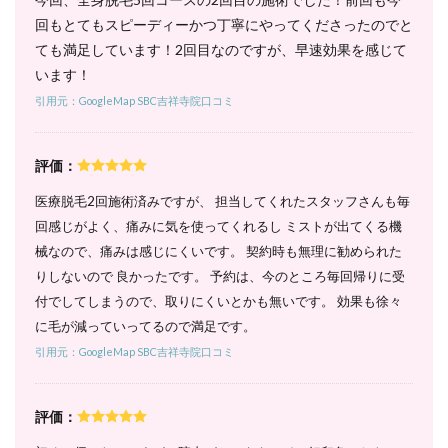
身＋
回もとてもスピーディーかつ丁寧にやってくださったのでと
VIOコ
ース
ても満足しています！2回目なのですが、早速効果を感じて
｜顔
います！
も一
緒に
引用元：GoogleMap SBC吉祥寺院口コミ
脱毛
した
い人
評価：
は時
短で
医療脱毛2回施術済みですが、 担当してくれたスタッフさんも毎
施術
でき
回感じがよく、痛みに気を使ってくれるし ミストが出てくる機
る
械なので、痛みは感じにくいです。 契約時も無理に勧められた
6.4
りしないので 良かったです。 予約は、今のところ毎回帰りに受
4. 全身
付でしてしまうので、取りにくいとかも無いです。 効果も徐々
コース
に毛が減っていってるので満足です。
（顔・
VIO除
引用元：GoogleMap SBC吉祥寺院口コミ
く）｜
気軽に
全身脱
評価：
毛を始
めたい