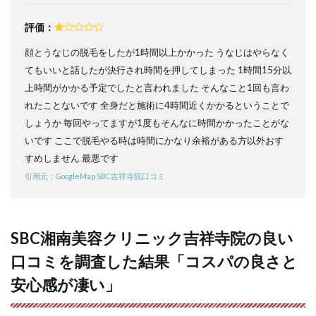
クリ
ニッ
評価：
ク吉
祥寺
顔とうなじの脱毛をしたが1時間以上かかった うなじはやらなく
院と
てもいいと話したが決行され時間を押してしまった 1時間15分以
武蔵
野市
上時間がかかる予定でしたと言われました そんなこと1回も言わ
近辺
れたことないです 全身だと施術に4時間近くかかるということで
の医
療脱
しょうか 毎回やってますが1度もそんなに時間かかったことがな
毛ク
いです ここで脱毛やる時は時間にかなり余裕がある方以外おす
リニ
すめしません 最悪です
ック
を比
引用元：GoogleMap SBC吉祥寺院口コミ
較
6
SBC
SBC湘南美容クリニック吉祥寺院の良い
湘南
美容
口コミを調査した結果「コスパの良さと
クリ
ニッ
安心感が凄い」
ク吉
祥寺
院の