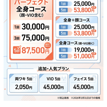
す！
13.1
Q.未成
年です
が、保
護者
（法定
代理
人）の
同伴は
必要で
しょう
か？
13.2
Q.生理
中でも
VIOの
脱毛は
受けら
れます
か？
13.3