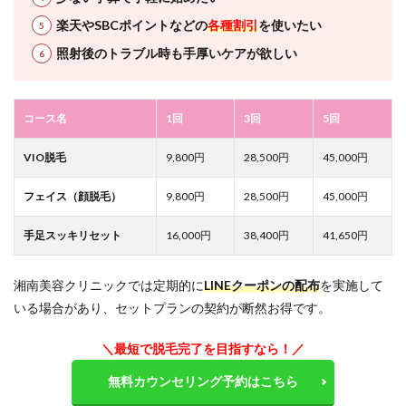
楽天やSBCポイントなどの
各種割引
を使いたい
照射後のトラブル時も手厚いケアが欲しい
コース名
1回
3回
5回
VIO脱毛
9,800円
28,500円
45,000円
フェイス（顔脱毛）
9,800円
28,500円
45,000円
手足スッキリセット
16,000円
38,400円
41,650円
湘南美容クリニックでは定期的に
LINEクーポンの配布
を実施して
いる場合があり、セットプランの契約が断然お得です。
＼最短で脱毛完了を目指すなら！／
無料カウンセリング予約はこちら