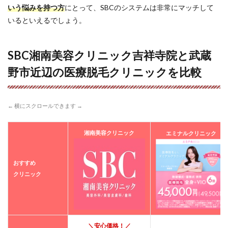
付・
いう悩みを持つ方
にとって、SBCのシステムは非常にマッチして
カウ
いるといえるでしょう。
ンセ
リン
グ・
医師
SBC湘南美容クリニック吉祥寺院と武蔵
の診
察
野市近辺の医療脱毛クリニックを比較
7.3
🕶ス
ピー
← 横にスクロールできます →
ディ
な照
射
湘南美容クリニック
エミナルクリニック
（最
短45
分）
おすすめ
7.4
クリニック
📅 次
回予
約と
お帰
り
＼安心価格！／