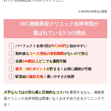
セ
ス）
※2026年6月時点の調査
11
SBC
湘南
SBC湘南美容クリニック吉祥寺院が
美容
クリ
選ばれている5つの理由
ニッ
ク吉
祥寺
パーフェクト全身5回が
87,500円
と始めやすい
院に
への
契約後も
コース消化の有効期限
がないので安心
行き
全国
140院以上
どこでも通院可能
方
（JR
楽天・SBCポイント
が貯まる
！お得に継続が可能
線か
らの
駅直結
の超好立地
！通いやすさが抜群
アク
セ
ス）
大手ならではの安心感と圧倒的なコスパ
を重視するなら、湘南美
12
容クリニック吉祥寺院は間違いなくおすすめできるクリニックで
SBC
す！
湘南
美容