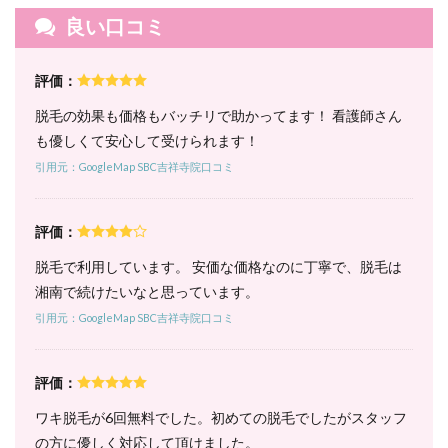
脱毛
良い口コミ
料金
｜全
身脱
評価：
毛は
5回
脱毛の効果も価格もバッチリで助かってます！ 看護師さん
コー
スの
も優しくて安心して受けられます！
1回
引用元：GoogleMap SBC吉祥寺院口コミ
あた
りが
破格
でお
評価：
得！
脱毛で利用しています。 安価な価格なのに丁寧で、脱毛は
6.1
湘南で続けたいなと思っています。
1. パー
フェク
引用元：GoogleMap SBC吉祥寺院口コミ
ト全身
コース
（顔・
評価：
VIO含
む）｜
ワキ脱毛が6回無料でした。初めての脱毛でしたがスタッフ
5回コ
ースは
の方に優しく対応して頂けました。