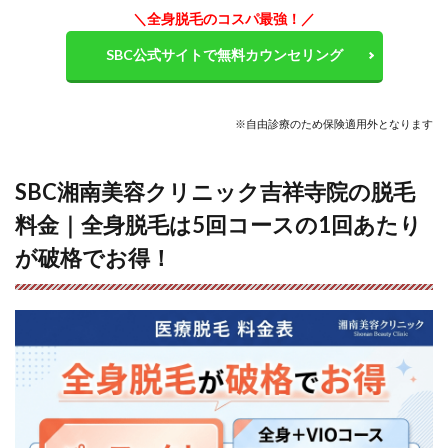
クリ
＼全身脱毛のコスパ最強！
／
ニッ
ク吉
SBC公式サイトで無料カウンセリング
祥寺
院近
くの
駐車
※自由診療のため
保険適用外
となります
場情
報
SBC湘南美容クリニック吉祥寺院の脱毛
13
SBC
料金｜全身脱毛は5回コースの1回あたり
湘南
美容
が破格でお得！
クリ
ニッ
ク吉
祥寺
院の
よく
ある
質問
にお
答え
しま