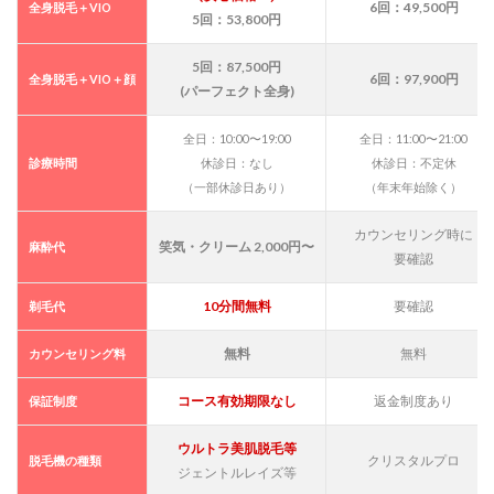
（有
6回：49,500円
全身脱毛＋VIO
5回：53,800円
効期
限な
し）
5回：87,500円
6回：97,900円
全身脱毛＋VIO＋顔
(パーフェクト全身)
8
SBC
吉祥
全日：10:00〜19:00
全日：11:00〜21:00
寺院
診療時間
休診日：なし
休診日：不定休
の基
（一部休診日あり）
（年末年始除く）
本情
報に
カウンセリング時に
つい
笑気・クリーム 2,000円〜
麻酔代
て
要確認
9
10分間無料
要確認
剃毛代
SBC
湘南
無料
無料
カウンセリング料
美容
クリ
ニッ
コース有効期限なし
返金制度あり
保証制度
ク吉
祥寺
ウルトラ美肌脱毛等
院は
クリスタルプロ
脱毛機の種類
ジェントルレイズ等
JR吉