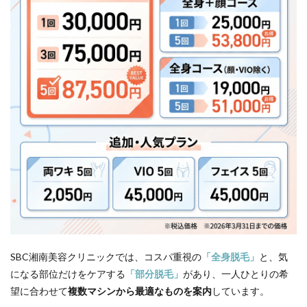
中でも
VIOの
脱毛は
受けら
れます
か？
13.3
Q.施術
間隔は
どれく
らいで
すか？
13.4
Q.コー
スに期
限はあ
ります
か？
SBC湘南美容クリニックでは、コスパ重視の
「全身脱毛」
と、気
13.5
になる部位だけをケアする
「部分脱毛」
があり、一人ひとりの希
Q.施術
部位は
望に合わせて
複数マシンから最適なものを案内
しています。
剃って