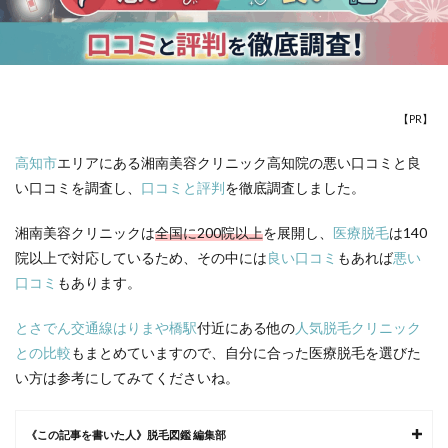
【PR】
高知市
エリアにある湘南美容クリニック高知院の悪い口コミと良
い口コミを調査し、
口コミと評判
を徹底調査しました。
湘南美容クリニックは
全国に200院以上
を展開し、
医療脱毛
は140
院以上で対応しているため、その中には
良い口コミ
もあれば
悪い
口コミ
もあります。
とさでん交通線はりまや橋駅
付近にある他の
人気脱毛クリニック
との比較
もまとめていますので、自分に合った
医療脱毛
を選びた
い方は参考にしてみてくださいね。
《この記事を書いた人》脱毛図鑑 編集部