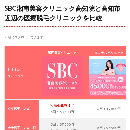
8
SBC湘南美容クリニック高知院と高知市
SBC
高知
近辺の医療脱毛クリニックを比較
院の
基本
情報
につ
← 横にスクロールできます →
いて
9
湘南美容クリニック
エミナルクリニック
SBC
湘南
美容
おすすめ
クリ
クリニック
ニッ
ク高
知院
は
「は
りま
＼安心価格！／
6回：49,500円
全身脱毛＋VIO
や橋
5回：53,800円
駅」
徒歩
5回：87,500円
2分
6回：97,900円
全身脱毛＋VIO＋顔