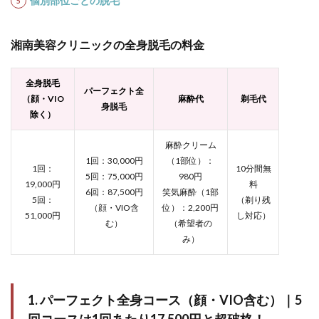
個別部位ごとの脱毛
SBC
湘南
美容
湘南美容クリニックの全身脱毛の料金
クリ
ニッ
クの
全身脱毛
主な
パーフェクト全
地域
（顔・VIO
麻酔代
剃毛代
身脱毛
別ク
除く）
リニ
ック
麻酔クリーム
一覧
1回：30,000円
（1部位）：
1回：
10分間無
5回：75,000円
980円
19,000円
料
6回：87,500円
笑気麻酔（1部
5回：
（剃り残
（顔・VIO含
位）：2,200円
51,000円
し対応）
む）
（希望者の
み）
1. パーフェクト全身コース（顔・VIO含む）｜5
回コースは1回あたり17,500円と超破格！