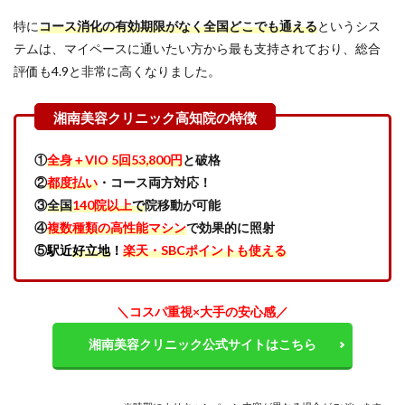
美容
特に
コース消化の有効期限がなく全国どこでも通える
というシス
クリ
ニッ
テムは、マイペースに通いたい方から最も支持されており、総合
ク高
評価も4.9と非常に高くなりました。
知院
の良
い口
コミ
を調
査し
①
全身＋VIO 5回53,800円
と破格
た結
②
都度払い
・コース両方対応！
果
③
全国
140院以上
で
院移動が可能
「コ
スパ
④
複数種類の高性能マシン
で効果的に照射
の良
⑤
駅近
好立地
！
楽天・SBCポイントも使える
さと
安心
感が
凄
＼コスパ重視×大手の安心感／
い」
湘南美容クリニック公式サイトはこちら
4
【SBC
湘南
美容