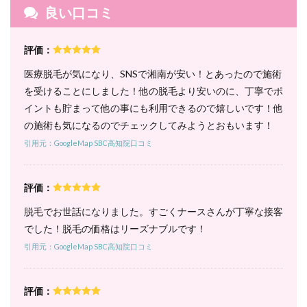
脱毛
良い口コミ
は5
回コ
ース
評価：
の1
回あ
医療脱毛が気になり、SNSで湘南が安い！とあったので施術
たり
を受けることにしました！他の脱毛より安いのに、丁寧でポ
が破
格で
イントも貯まって他の事にも利用できるので嬉しいです！他
お
の施術も気になるのでチェックしてみようとおもいます！
得！
引用元：GoogleMap SBC高知院口コミ
6.1
1. パー
フェク
評価：
ト全身
コース
脱毛でお世話になりました。すごくナースさんが丁寧な接客
（顔・
でした！脱毛の価格はリーズナブルです！
VIO含
む）｜
引用元：GoogleMap SBC高知院口コミ
5回コ
ースは
1回あ
たり
評価：
17,500