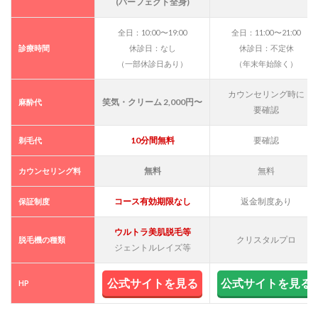
の駅
(パーフェクト全身)
近！
全日：10:00〜19:00
全日：11:00〜21:00
10
診療時間
休診日：なし
休診日：不定休
SBC
湘南
（一部休診日あり）
（年末年始除く）
美容
クリ
カウンセリング時に
ニッ
笑気・クリーム 2,000円〜
麻酔代
要確認
ク高
知院
への
10分間無料
要確認
剃毛代
行き
方 と
無料
無料
カウンセリング料
さで
ん交
コース有効期限なし
返金制度あり
保証制度
通後
免線
「デ
ウルトラ美肌脱毛等
クリスタルプロ
脱毛機の種類
ンテ
ジェントルレイズ等
ツタ
ーミ
ナル
公式サイトを見る
公式サイトを見る
HP
ビル
前