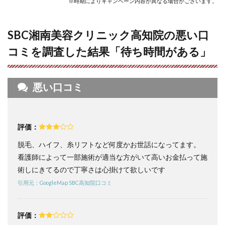
※時期によりキャンペーン内容が異なる場合がございます。
クリ
ニッ
ク高
SBC湘南美容クリニック高知院の悪い口
知院
の口
コミを調査した結果「待ち時間がある」
コミ
まと
め】
圧倒
悪い口コミ
的コ
スパ
で期
限を
気に
評価：
せず
卒業
脱毛、ハイフ、糸リフトなど何度かお世話になってます。
でき
看護師によって一部施術が適当な方がいて高いお金払って施
る
術しにきてるので丁寧さは心掛けて欲しいです
5
引用元：GoogleMap SBC高知院口コミ
SBC
湘南
美容
クリ
評価：
ニッ