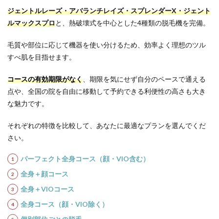
いくの
ジェントルレーズ・アバランチレイズ・スプレンダーX・ジェント
でしょ
ルマックスプロ
と、熱破壊式を中心とした4種類の脱毛機を完備。
うか？
14
毛質や部位に応じて機器を使い分けるため、効率よく理想のツル
医療
すべ肌を目指せます。
脱毛
のリ
スク
コースの有効期限がなく
、期限を気にせず自分のペースで通える
や副
点や、全国の院を自由に移動して予約できる利便性の高さも大き
作用
は？
な魅力です。
脱毛
前に
それぞれの特徴を比較して、あなたに最適なプランを選んでくだ
知っ
てお
さい。
いた
方が
パーフェクト全身コース（顔・VIO含む）
いい
こと
全身＋顔コース
15
全身＋VIOコース
全国
全身コース（顔・VIO除く）
にあ
る