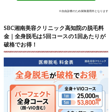
知院
のよ
※自由診療のため
保険適用外
となります
くあ
る質
問に
SBC湘南美容クリニック高知院の脱毛料
お答
えし
金｜全身脱毛は5回コースの1回あたりが
ま
す！
破格でお得！
13.1
Q.未成
年です
が、保
護者
（法定
代理
人）の
同伴は
必要で
しょう
か？
13.2
Q.生理