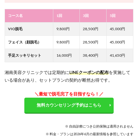
コース名
1回
3回
5回
VIO脱毛
9,800円
28,500円
45,000円
フェイス（顔脱毛）
9,800円
28,500円
45,000円
手足スッキリセット
16,000円
38,400円
41,650円
湘南美容クリニックでは定期的に
LINEクーポンの配布
を実施して
いる場合があり、セットプランの契約が断然お得です。
＼最短で脱毛完了を目指すなら！／
無料カウンセリング予約はこちら
※ 自由診療につき公的保険は適用されません
※ 料金・プランは2026年6月の最新情報を参照しています