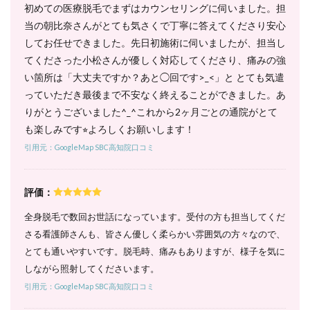
初めての医療脱毛でまずはカウンセリングに伺いました。担
円と超
破格！
当の朝比奈さんがとても気さくで丁寧に答えてくださり安心
6.2
してお任せできました。先日初施術に伺いましたが、担当し
2. 全
てくださった小松さんが優しく対応してくださり、痛みの強
身＋
い箇所は「大丈夫ですか？あと◯回です>_<」と とても気遣
顔コ
ース
っていただき最後まで不安なく終えることができました。あ
｜顔
りがとうございました^_^これから2ヶ月ごとの通院がとて
も一
も楽しみです⭐︎よろしくお願いします！
緒に
脱毛
引用元：GoogleMap SBC高知院口コミ
した
い人
は時
評価：
短で
施術
全身脱毛で数回お世話になっています。受付の方も担当してくだ
でき
る
さる看護師さんも、皆さん優しく柔らかい雰囲気の方々なので、
とても通いやすいです。脱毛時、痛みもありますが、様子を気に
6.3
3. 全
しながら照射してくださいます。
身＋
引用元：GoogleMap SBC高知院口コミ
VIOコ
ース