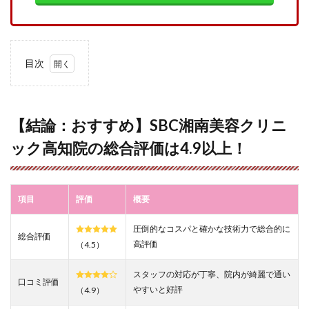
目次
1
【結
論：
おす
【結論：おすすめ】SBC湘南美容クリニ
す
ック高知院の総合評価は4.9以上！
め】
SBC
湘南
美容
クリ
項目
評価
概要
ニッ
ク高
圧倒的なコスパと確かな技術力で総合的に
知院
総合評価
の総
高評価
（4.5）
合評
価は
スタッフの対応が丁寧、院内が綺麗で通い
4.9
口コミ評価
やすいと好評
（4.9）
以
上！