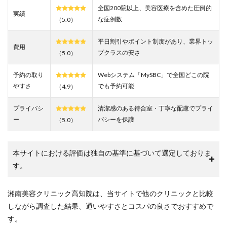
全国200院以上、美容医療を含めた圧倒的
2
実績
な症例数
（5.0）
SBC
湘南
平日割引やポイント制度があり、業界トッ
美容
費用
クリ
プクラスの安さ
（5.0）
ニッ
ク高
予約の取り
Webシステム「MySBC」で全国どこの院
知院
やすさ
でも予約可能
（4.9）
の悪
い口
コミ
プライバシ
清潔感のある待合室・丁寧な配慮でプライ
を調
ー
バシーを保護
（5.0）
査し
た結
果
「待
本サイトにおける評価は独自の基準に基づいて選定しておりま
ち時
す。
間が
あ
る」
湘南美容クリニック高知院は、当サイトで他のクリニックと比較
3
しながら調査した結果、通いやすさとコスパの良さでおすすめで
SBC
す。
湘南