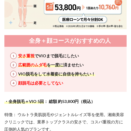
全身＋顔コースがおすすめの人
安さ重視
でVIOまで脱毛にしたい
広範囲のムダ毛
を一度に
済ませたい
VIO脱毛をして水着姿に自信を持ちたい！
顔脱毛は必要としてない
・全身脱毛＋VIO 5回
： 総額 約53,800円（税込）
特徴： ウルトラ美肌脱毛やジェントルレイズ等を使用。湘南美容
クリニックでは、業界トップクラスの安さで、コスパ重視の方に
圧倒的人気のプランです。