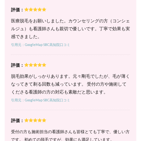
｜顔
も一
評価：
緒に
脱毛
医療脱毛をお願いしました。カウンセリングの方（コンシェ
した
ルジュ）も看護師さんも親切で優しいです。丁寧で効果も実
い人
感できました。
は時
短で
引用元：GoogleMap SBC高知院口コミ
施術
でき
る
評価：
6.4
脱毛効果がしっかりあります。元々剛毛でしたが、毛が薄く
4. 全身
コース
なってきて剃る回数も減っています。 受付の方や施術して
（顔・
くださる看護師の方の対応も素敵だと思います。
VIO除
く）｜
引用元：GoogleMap SBC高知院口コミ
気軽に
全身脱
毛を始
評価：
めたい
人にお
受付の方も施術担当の看護師さんも皆様とても丁寧で、優しい方
すすめ
です。 初めての脱毛ですが、効果にも満足しています。