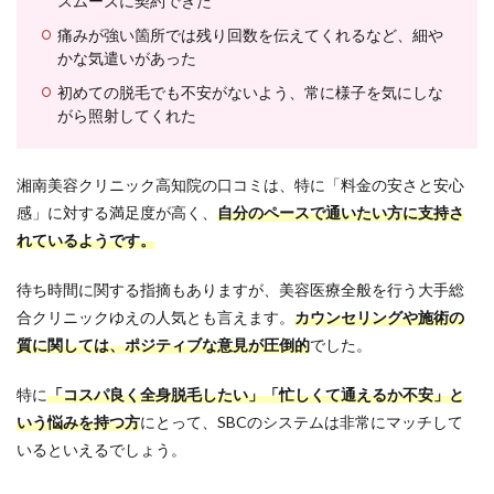
スムーズに契約できた
グ・
医師
痛みが強い箇所では残り回数を伝えてくれるなど、細や
の診
かな気遣いがあった
察
初めての脱毛でも不安がないよう、常に様子を気にしな
7.3
がら照射してくれた
🕶ス
ピー
ディ
な照
湘南美容クリニック高知院の口コミは、特に「料金の安さと安心
射
感」に対する満足度が高く、
自分のペースで通いたい方に支持さ
（最
れているようです。
短45
分）
待ち時間に関する指摘もありますが、美容医療全般を行う大手総
7.4
合クリニックゆえの人気とも言えます。
カウンセリングや施術の
📅 次
回予
質に関しては、ポジティブな意見が圧倒的
でした。
約と
お帰
特に
「コスパ良く全身脱毛したい」「忙しくて通えるか不安」と
り
（有
いう悩みを持つ方
にとって、SBCのシステムは非常にマッチして
効期
いるといえるでしょう。
限な
し）