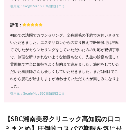
6.5
引用元：GoogleMap SBC高知院口コミ
5. 個
別部
位ご
との
評価：
脱毛
料金
初めての訪問でカウンセリング、全身脱毛の予約でお伺いさせて
｜気
いただきました。エステサロンからの乗り換えで医療脱毛は初め
軽に
全身
てでしたがカウンセリングをしていただいた方の対応が親切丁寧
脱毛
で、無理な断りきれないような勧誘もなく、先生の診察も優しく
を始
雰囲気で本当に気持ちよく契約まで進みました。施術をしていた
めた
い人
だいた看護師さんも優しくしていただきました。まだ1回目でこ
にお
れから脱毛が始まりますが通わせていただくのが楽しみになりま
すす
め
した。
引用元：GoogleMap SBC高知院口コミ
7
SBC
湘南
美容
クリ
【SBC湘南美容クリニック高知院の口コ
ニッ
ミまとめ】圧倒的コスパで期限を気にせ
ク高