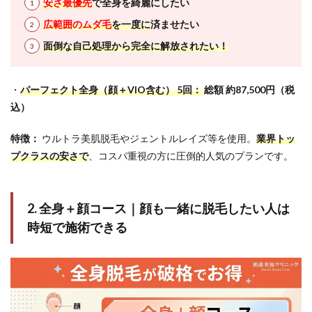
安さ最優先
で全身を綺麗にしたい
広範囲のムダ毛
を一度に
済ませたい
面倒な自己処理から完全に解放されたい！
・
パーフェクト全身（顔＋VIO含む） 5回：
総額 約87,500円（税
込）
特徴：
ウルトラ美肌脱毛やジェントルレイズ等を使用。
業界トッ
プクラスの安さで
、コスパ重視の方に圧倒的人気のプランです。
2. 全身＋顔コース｜顔も一緒に脱毛したい人は
時短で施術できる