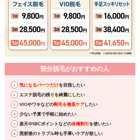
部分脱毛がおすすめの人
気になるパーツだけ
を目指したい
エステ脱毛の
残りを綺麗にしたい
VIOやワキなどの
剛毛を徹底ケア
したい
少ない予算で手軽に始めたい
楽天やSBCポイントなどの
各種割引
を使いたい
照射後のトラブル時も手厚いケアが欲しい