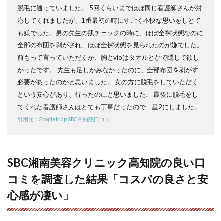
ク高
脱毛に通っていました。 5回くらいまでほぼ同じ看護師さんが対
知院
応してくれましたが、1番最初の時にすごく不快な思いをしとて
と高
知市
も嫌でした。男の先生の肌チェックの時に、ほぼ全裸状態なのに
近辺
全部の布団を剥がされ、ほぼ全裸状態を見られたのが嫌でした。
の医
前もって言っていただくか、胸とvioはタオルとかで隠して欲し
療脱
毛ク
かったです。 先生も足しかみなかったのに、全部布団を剥がす
リニ
必要があったのかと思いました。 女の方に脱毛をしていただく
ック
を比
という安心があり、行ったのにと思いました。 最後に脱毛をし
較
てくれた看護師さんはとても丁寧だったので、星2にしました。
6
引用元：GoogleMap SBC高知院口コミ
SBC
湘南
美容
クリ
SBC湘南美容クリニック高知院の良い口
ニッ
ク高
コミを調査した結果「コスパの良さと安
知院
の脱
心感が凄い」
毛料
金｜
全身