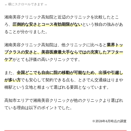
駅」
← 横にスクロールできます →
から
お越
しの
湘南美容クリニック高知院と近辺のクリニックを比較したとこ
お客
ろ、
圧倒的な安さとコース有効期限がない
という独自の強みがあ
様
ることが分かりました。
11
SBC
湘南美容クリニック高知院は、他クリニックに比べると
業界トッ
湘南
プクラスの安さと、美容医療最大手ならではの充実したアフター
美容
クリ
ケア
がとても評価の高いクリニックです。
ニッ
ク高
また、
全国どこでも自由に院の移動が可能
なため、出張や引越し
知院
への
が多い方
でも安心して契約できる点も、とさでん交通線はりまや
行き
橋駅という立地と相まって選ばれる要因となっています。
方 と
さで
ん交
高知市エリアで湘南美容クリニックが他のクリニックより選ばれ
通線
ている理由は以下のポイントでした。
「は
りま
や橋
※2026年6月時点の調査
駅」