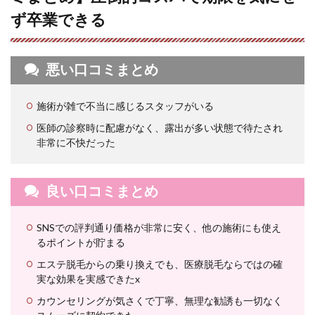
知院
ず卒業できる
の無
料カ
ウン
セリ
悪い口コミまとめ
ング
と施
術の
施術が雑で不当に感じるスタッフがいる
流れ
医師の診察時に配慮がなく、露出が多い状態で待たされ
7.1
非常に不快だった
📩
Web
また
は
良い口コミまとめ
LINE
でご
予約
SNSでの評判通り価格が非常に安く、他の施術にも使え
7.2
るポイントが貯まる
🏥 受
エステ脱毛からの乗り換えでも、医療脱毛ならではの確
付・
実な効果を実感できたx
カウ
ンセ
カウンセリングが気さくで丁寧、無理な勧誘も一切なく
リン