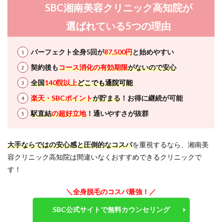
から
SBC湘南美容クリニック高知院が
お越
しの
選ばれている5つの理由
お客
様
12
パーフェクト全身5回が
87,500円
と始めやすい
SBC
契約後も
コース消化の有効期限
がないので安心
湘南
美容
全国
140院以上
どこでも通院可能
クリ
ニッ
楽天・SBCポイント
が貯まる
！お得に継続が可能
ク高
駅直結
の超好立地
！通いやすさが抜群
知院
近く
の駐
車場
大手ならではの安心感と圧倒的なコスパ
を重視するなら、湘南美
情報
容クリニック高知院は間違いなくおすすめできるクリニックで
13
す！
SBC
湘南
＼全身脱毛のコスパ最強！
／
美容
クリ
SBC公式サイトで無料カウンセリング
ニッ
ク高