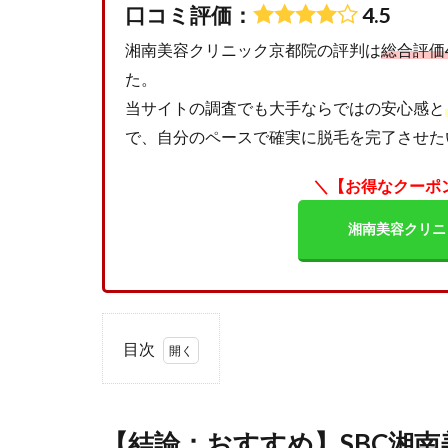
口コミ評価：
4.5
湘南美容クリニック京都院の評判は
総合評価4
た。
当サイトの調査でも大手ならではの安心感と
で、自分のペースで確実に脱毛を完了させた
＼【お得なクーポ
湘南美容クリニ
目次
1
【結
論：
【結論：おすすめ】SBC湘
おす