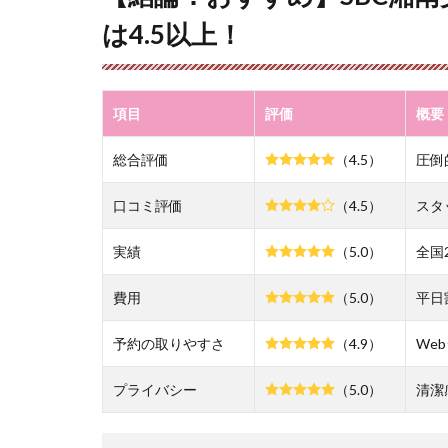
す
は4.5以上！
め】
SBC
湘南
美容
項目
評価
概要
クリ
ニッ
総合評価
（4.5）
圧倒
ク京
都院
の総
口コミ評価
（4.5）
スタ
合評
価は
実績
（5.0）
全国
4.5
以
費用
（5.0）
平日
上！
予約の取りやすさ
2
（4.9）
We
SBC
湘南
プライバシー
（5.0）
清潔
美容
クリ