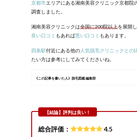
京都市
エリアにある湘南美容クリニック京都院
調査しました。
湘南美容クリニックは
全国に200院以上
を展開
良い口コミ
もあれば
悪い口コミ
もあります。
四条駅
付近にある他の
人気脱毛クリニックとの
たい方は参考にしてみてくださいね。
《この記事を書いた人》脱毛図鑑 編集部
総合評価：
4.5