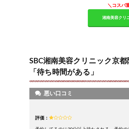
ク京
＼コスパ
都院
の良
湘南美容クリ
い口
コミ
を調
査し
た結
果
「コ
SBC湘南美容クリニック京
スパ
「待ち時間がある」
の良
さと
安心
感が
悪い口コミ
凄
い」
4
【SBC
評価：
湘南
予約してるのに30分以上待たされる。予約の