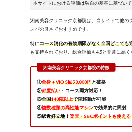
ニッ
本サイトにおける評価は独自の基準に基づいて
ク京
都院
の悪
湘南美容クリニック京都院は、当サイトで他の
い口
スパの良さでおすすめです。
コミ
を調
特に
コース消化の有効期限がなく全国どこでも
査し
た結
も支持されており、総合評価も4.5と非常に高
果
「待
ち時
間が
あ
①
全身＋VIO 5回53,800円
と破格
る」
②
都度払い
・コース両方対応！
3
③
全国
140院以上
で
院移動が可能
SBC
④
複数種類の高性能マシン
で効果的に照射
湘南
⑤
駅近
好立地
！
楽天・SBCポイントも使える
美容
クリ
ニッ