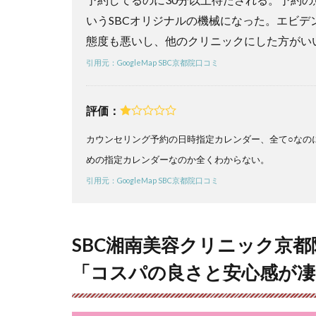
美容
クリ
いうSBCオリジナルの機械になった。エビデ
ニッ
態度も悪いし、他のクリニックにした方がい
ク京
都院
引用元：GoogleMap SBC京都院口コミ
の口
コミ
まと
評価：
め】
圧倒
カウンセリング予約の日時指定カレンダー、全て○なの
的コ
めの指定カレンダーなのか全くわからない。
スパ
で期
引用元：GoogleMap SBC京都院口コミ
限を
気に
せず
卒業
SBC湘南美容クリニック京
でき
「コスパの良さと安心感が凄
る
5
SBC