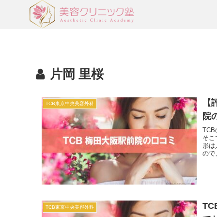
片岡 里桜
【
TCB東京中央美容外科
院
TC
そこ
形は
ので
T
TCB東京中央美容外科