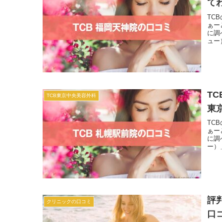
て
TC
ぁー
に調
ュー
T
TCB東京中央美容外科
東
TC
ぁー
に調
ー）
評
クリニックの口コミ
口