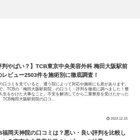
評判やばい？】TCB東京中央美容外科 梅田大阪駅前
のレビュー2503件を施術別に徹底調査！
Bの口コミを見ていると、通う院によって対応や施術にも差があります。
で、TCBの「梅田大阪駅前院」の口コミ・評判を徹底に調べました！整
人生をかけた大事なこと。不安を解消してから二重整形を受けたかった
、TCB梅田大阪駅前院の口コ...
2023.12.15
CB福岡天神院の口コミは？悪い・良い評判を比較し