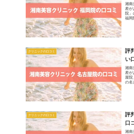
湘南
差が
院」
福岡
評
クリニックの口コミ
い
湘南
差が
屋院
の名
評
クリニックの口コミ
口
湘南