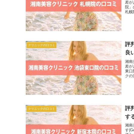
差が
院」
札幌
評
クリニックの口コミ
良
湘南
差が
東口
クの
評
クリニックの口コミ
す
湘南
す(