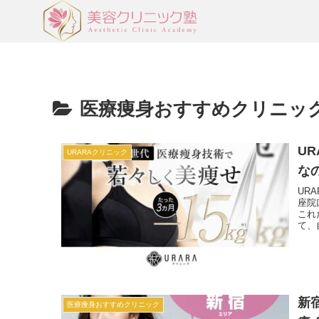
医療痩身おすすめクリニッ
U
URARAクリニック
な
UR
座院
これ
て、自
新
医療痩身おすすめクリニック