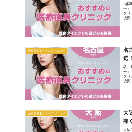
福岡
ー」
クリ
後悔
名
医療痩身おすすめクリニック
選
名古
ー」
クリ
後悔
大
医療痩身おすすめクリニック
痛
大阪