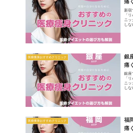
痛
新宿
「リ
ニッ
しな
銀
医療痩身おすすめクリニック
痛
銀座
「リ
ニッ
しな
福
医療痩身おすすめクリニック
痛