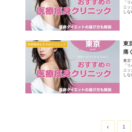
「リ
ニッ
しな
東
医療痩身おすすめクリニック
痛
東京
「リ
ニッ
しな
前
1