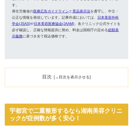
す。
厚生労働省の
医療広告ガイドライン
と
景品表示法
を遵守し、中立・
公正な情報を発信しています。記事作成においては、
日本美容外科
学会(JSAS)
や
日本美容医療協会(JAAM)
、各クリニック公式サイトを
必ず確認し、正確な情報提供に努め、料金は国税庁の定める
総額表
示義務
に基づき全て税込価格です。
目次
宇都宮で二重整形するなら湘南美容クリニ
ックが症例数が多く安心！