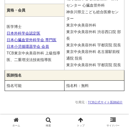
センター 心臓血管外科
資格・会員
神奈川県立こども総合医療セン
ター
東京中央美容外科
医学博士
東京中央美容外科 渋谷西口院 部
日本外科学会認定医
長
日本
心臓血管外科学会 専門医
東京中央美容外科 宇都宮院 院長
日本小児循環器学会 会員
東京中央美容外科 名古屋駅前桜
TCB東京中央美容外科 上級指導
通院 院長
医、二重埋没法技術指導医
東京中央美容外科 宇都宮院 院長
医師指名
指名可能
指名料：無料
引用元：
TCB公式サイト医師紹介
岡本先生は「施術のうまさ」だけでなく、
安全性と美的セ
ホーム
検索
トップ
サイドバー