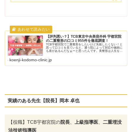
【評判悪い？】TCB東京中央美容外科 宇都宮院
の二重整形の口コミ955件を徹底調査！
TCB宇都宮院で二重整形をしたいけど失敗したくない！と
思って口コミを見ていると、通う院によって対応や施術に
も差があるんだなぁーと思ったんです。美整形は人生をか
けた大事なこと。不安を解消してから二重整形を受けたか
ったので、TCB宇都宮院の口コ...
koenji-kodomo-clinic.jp
実績のある先生【院長】
岡本 卓也
【役職】TCB宇都宮院の
院長
、
上級指導医
、
二重埋没
法技術指導医