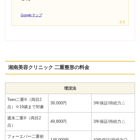
Googleマップ
湘南美容クリニック 二重整形の料金
埋没法
Teen二重®（両目2
39,000円
3年保証/持続力△
点）※19歳まで対象
週末二重®（両目2
49,800円
3年保証/持続力△
点）
フォーエバー二重術
148,000円
10年保証/持続力◎