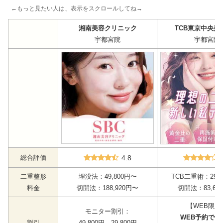
←もっと見たい人は、表示をスクロールしてね→
湘南美容クリニック
TCB東京中央美
宇都宮院
宇都宮院
総合評価
4.8
二重整形
埋没法：49,800円〜
TCB二重術：29,
料金
切開法：188,920円〜
切開法：83,60
【WEB限定
モニター割引：
WEB予約で使
割引
49,800円
→29,800円