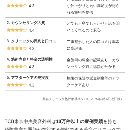
4.3
な仕上がりと高い満足度が得ら
れる施術を提供
2. カウンセリングの質
とても丁寧でしっかりと話を聞
4.4
いてくれるので安心
3.
クリニックの評判と口コミ
二重整形した人の口コミは非常
4.2
に高評価
4. 施術内容と料金の透明性
全施術の料金の記載あり、カウ
4.3
ンセリング時に総額が分かる
5. アフターケアの充実度
施術の保証や返金制度等のアフ
4.2
ターケアあり
美容クリニック塾評価基準 v1.0（2025年3月6日改訂版）
TCB東京中央美容外科は
10万件以上の症例実績
を持ち、
経験豊富な医師が在籍する信頼できる美容クリニックで