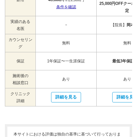
25,000円OFFクー
条件を確認
定
実績のある
ｰ
【院長】
岡本 
名医
カウンセリン
無料
無料
グ
保証
1年保証〜一生涯保証
最低3年保証
施術後の
あり
あり
相談窓口
クリニック
詳細を見る
詳細を見
詳細
本サイトにおける評価は独自の基準に基づいて行っておりま