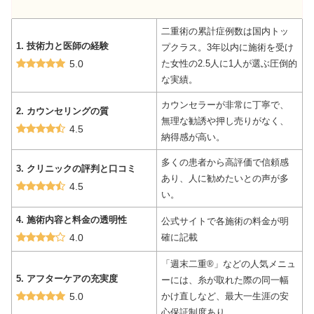
二重術の累計症例数は国内トッ
1.
技術力と医師の経験
プクラス。3年以内に施術を受け
5.0
た女性の2.5人に1人が選ぶ圧倒的
な実績。
カウンセラーが非常に丁寧で、
2. カウンセリングの質
無理な勧誘や押し売りがなく、
4.5
納得感が高い。
多くの患者から高評価で信頼感
3.
クリニックの評判と口コミ
あり、人に勧めたいとの声が多
4.5
い。
4. 施術内容と料金の透明性
公式サイトで各施術の料金が明
4.0
確に記載
「週末二重®」などの人気メニュ
5. アフターケアの充実度
ーには、糸が取れた際の同一幅
5.0
かけ直しなど、最大一生涯の安
心保証制度あり。