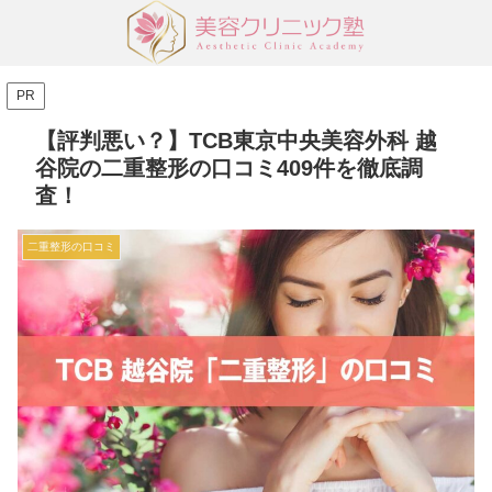
PR
【評判悪い？】TCB東京中央美容外科 越
谷院の二重整形の口コミ409件を徹底調
査！
二重整形の口コミ