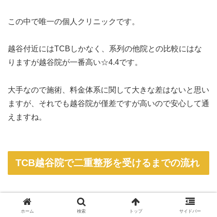
この中で唯一の個人クリニックです。
越谷付近にはTCBしかなく、系列の他院との比較にはな
りますが越谷院が一番高い☆4.4です。
大手なので施術、料金体系に関して大きな差はないと思い
ますが、それでも越谷院が僅差ですが高いので安心して通
えますね。
TCB越谷院で二重整形を受けるまでの流れ
1，越谷院へカウンセリング予約する
ホーム
検索
トップ
サイドバー