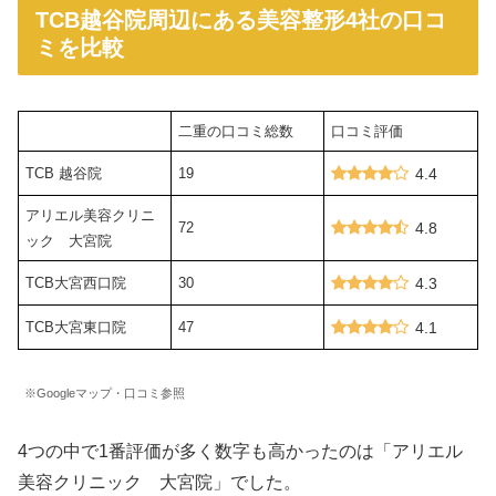
TCB越谷院周辺にある美容整形4社の口コ
ミを比較
二重の口コミ総数
口コミ評価
TCB 越谷院
19
4.4
アリエル美容クリニ
72
4.8
ック 大宮院
TCB大宮西口院
30
4.3
TCB大宮東口院
47
4.1
※Googleマップ・口コミ参照
4つの中で1番評価が多く数字も高かったのは「アリエル
美容クリニック 大宮院」でした。