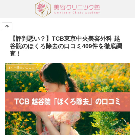
PR
【評判悪い？】TCB東京中央美容外科 越
谷院のほくろ除去の口コミ409件を徹底調
査！
ほくろ除去の口コミ