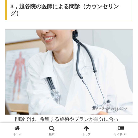
3，越谷院の医師による問診（カウンセリン
グ）
問診では、希望する施術やプランが自分に合っ
ているか、そして仕上がりのイメージを聞くこ
ホーム
検索
トップ
サイドバー
とができます。