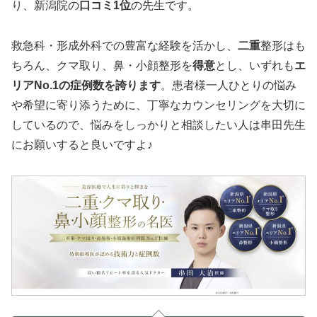
り、新潟院の
口コミ1位
の先生です。
救急科・形成外科での豊富な経験を活かし、
二重
整形はも
ちろん、クマ取り、鼻・小顔整形を
得意
とし、いずれも
エ
リアNo.1の症例数を誇ります
。患者様一人ひとりの悩み
や希望に寄り添うために、丁寧なカウンセリングを大切に
しているので、悩みをしっかりと相談したい人は串田先生
にお願いすると良いですよ♪