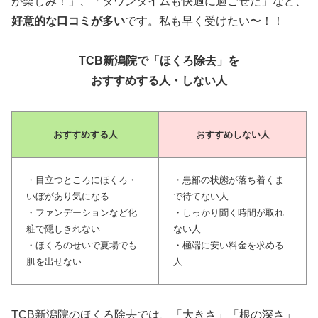
が楽しみ！」、「ダウンタイムも快適に過ごせた」など、
好意的な口コミが多い
です。私も早く受けたい〜！！
TCB新潟院で「ほくろ除去」を
おすすめする人・しない人
おすすめする人
おすすめしない人
・目立つところにほくろ・
・患部の状態が落ち着くま
いぼがあり気になる
で待てない人
・ファンデーションなど化
・しっかり聞く時間が取れ
粧で隠しきれない
ない人
・ほくろのせいで夏場でも
・極端に安い料金を求める
肌を出せない
人
TCB新潟院のほくろ除去では、「大きさ」「根の深さ」