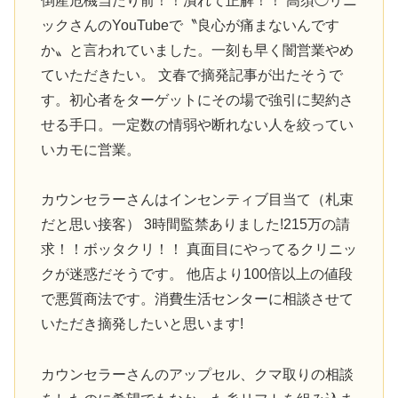
倒産危機当たり前！！潰れて正解！！ 高須◯リニ
ックさんのYouTubeで〝良心が痛まないんです
か〟と言われていました。一刻も早く闇営業やめ
ていただきたい。 文春で摘発記事が出たそうで
す。初心者をターゲットにその場で強引に契約さ
せる手口。一定数の情弱や断れない人を絞ってい
いカモに営業。
カウンセラーさんはインセンティブ目当て（札束
だと思い接客） 3時間監禁ありました!215万の請
求！！ボッタクリ！！ 真面目にやってるクリニッ
クが迷惑だそうです。 他店より100倍以上の値段
で悪質商法です。消費生活センターに相談させて
いただき摘発したいと思います!
カウンセラーさんのアップセル、クマ取りの相談