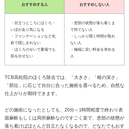
おすすめする人
おすすめしない人
・目立つところにほくろ・
・患部の状態が落ち着くま
いぼがあり気になる
で待てない人
・ファンデーションなど化
・しっかり聞く時間が取れ
粧で隠しきれない
ない人
・ほくろのせいで夏場でも
・極端に安い料金を求める
肌を出せない
人
TCB高松院のほくろ除去では、「大きさ」「根の深さ」
「部位」に応じて自分に合った施術を選べるため、自然な
仕上がりが期待できます。
どの施術になったとしても、20分～1時間程度で終わり表
面麻酔もしくは局所麻酔なのですごく楽で、患部の状態が
落ち着けばほとんど目立たなくなるので、どなたでもおす