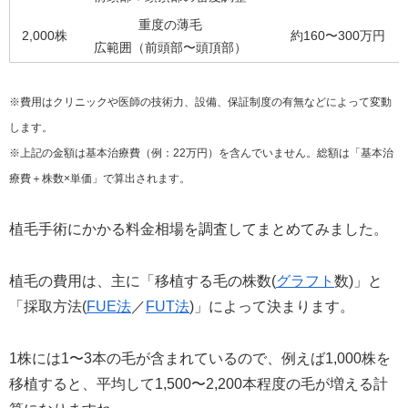
重度の薄毛
2,000株
約160〜300万円
広範囲（前頭部〜頭頂部）
※費用はクリニックや医師の技術力、設備、保証制度の有無などによって変動
します。
※上記の金額は基本治療費（例：22万円）を含んでいません。総額は「基本治
療費＋株数×単価」で算出されます。
植毛手術にかかる料金相場を調査してまとめてみました。
植毛の費用は、主に「移植する毛の株数(
グラフト
数)」と
「採取方法(
FUE法
／
FUT法
)」によって決まります。
1株には1〜3本の毛が含まれているので、例えば1,000株を
移植すると、平均して1,500〜2,200本程度の毛が増える計