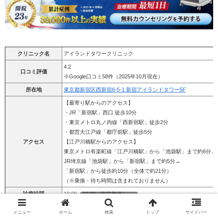
クリニック名
アイランドタワークリニック
4.2
口コミ評価
※Google口コミ58件（2025年10月現在）
所在地
東京都新宿区西新宿6-5-1 新宿アイランドタワー5F
【最寄り駅からのアクセス】
・JR「新宿駅」西口 徒歩10分
・東京メトロ丸ノ内線「西新宿駅」徒歩2分
・都営大江戸線「都庁前駅」徒歩5分
アクセス
【江戸川橋駅からのアクセス】
東京メトロ有楽町線「江戸川橋駅」から「池袋駅」まで約6分→
JR埼京線「池袋駅」から「新宿駅」まで約5分→
「新宿駅」から徒歩約10分（全体で約21分）
（※乗換・待ち時間は含まれておりません）
診療時間
10:00～19:00（年中無休）
・i-Direct法（メスを使わない自然な仕上がり）
施術法
メニュー
ホーム
検索
トップ
サイドバー
・U-Direct法（刈り上げない植毛法）