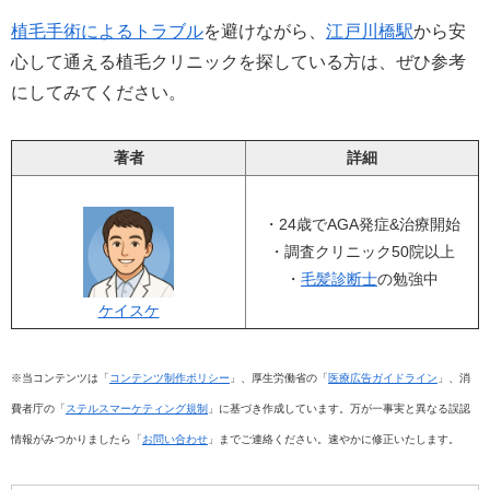
植毛手術によるトラブル
を避けながら、
江戸川橋駅
から安
心して通える植毛クリニックを探している方は、ぜひ参考
にしてみてください。
著者
詳細
・24歳でAGA発症&治療開始
・調査クリニック50院以上
・
毛髪診断士
の勉強中
ケイスケ
※当コンテンツは「
コンテンツ制作ポリシー
」、厚生労働省の「
医療広告ガイドライン
」、消
費者庁の「
ステルスマーケティング規制
」に基づき作成しています。万が一事実と異なる誤認
情報がみつかりましたら「
お問い合わせ
」までご連絡ください。速やかに修正いたします。