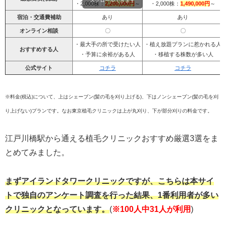
スクロールできます
・2,000株：
2,200,000円
～
・2,000株：
1,490,000円
～
宿泊・交通費補助
あり
あり
オンライン相談
〇
〇
・最大手の所で受けたい人
・植え放題プランに惹かれる人
おすすめする人
・予算に余裕がある人
・移植する株数が多い人
公式サイト
コチラ
コチラ
※料金(税込)について、上はシェーブン(髪の毛を刈り上げる)、下はノンシェーブン(髪の毛を刈
り上げない)プランです。なお東京植毛クリニックは上が丸刈り、下が部分刈りの料金です。
江戸川橋駅から通える植毛クリニックおすすめ厳選3選をま
とめてみました。
まずアイランドタワークリニックですが、こちらは本サイ
トで独自のアンケート調査を行った結果、1番利用者が多い
クリニックとなっています。
(
※100人中31人が利用
)