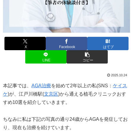
X
Facebook
はてブ
LINE
コピー
2025.10.24
本記事では、
AGA治療
を始めて2年以上の私(SNS：
ケイス
ケ
)が、江戸川橋駅(
文京区
)から通える植毛クリニックおす
すめ10選を紹介していきます。
ちなみに私は下記の写真の通り24歳からAGAを発症してお
り、現在も治療を続けています。