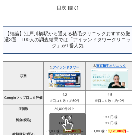
目次
【結論】江戸川橋駅から通える植毛クリニックおすすめ厳
選3選｜100人の調査結果では「アイランドタワークリニッ
ク」が1番人気
2.
東京植毛クリニック
1.
アイランドタワー
項目
4.2
4.5
Googleマップ口コミ評価
※口コミ数：約60件
※口コミ数：約40件
症例数
39,000件以上
–
・990円/株
・900円/株
料金(税込)
・1,650円/株
・980円/株
・1,000株：
1,210,000円
～
・1,000株：
1,120,000円
～
総額目安(税込)