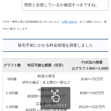
理想と合致しているか確認すべきですね。
※万が一事実と異なる誤認情報がみつかりましたら「
お問い合わせ
」までご連絡ください。速
やかに修正いたします。
植毛手術にかかる料金相場を調査しました
FUE法の相場
グラフト数
対応可能な範囲（目安）
(1グラフト800〜1,500円
軽度の薄毛
500株
約40〜75万円
M字の修正・生え際の一部など
中度の薄毛
1,000株
約80〜150万円
前頭部〜頭頂部手前まで
広範囲の薄毛
スクロールできます
1,500株
約120〜225万円
前頭部＋頭頂部の密度調整