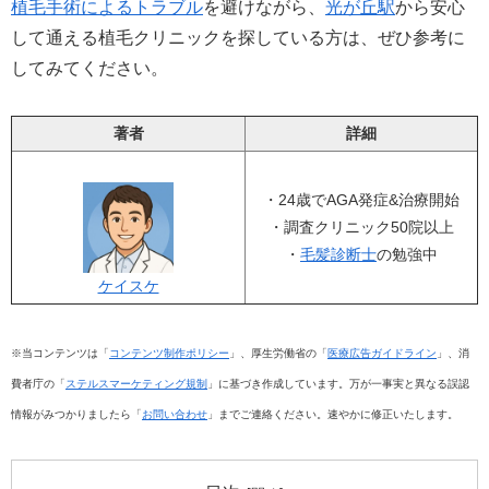
植毛手術によるトラブル
を避けながら、
光が丘駅
から安心
して通える植毛クリニックを探している方は、ぜひ参考に
してみてください。
著者
詳細
・24歳でAGA発症&治療開始
・調査クリニック50院以上
・
毛髪診断士
の勉強中
ケイスケ
※当コンテンツは「
コンテンツ制作ポリシー
」、厚生労働省の「
医療広告ガイドライン
」、消
費者庁の「
ステルスマーケティング規制
」に基づき作成しています。万が一事実と異なる誤認
情報がみつかりましたら「
お問い合わせ
」までご連絡ください。速やかに修正いたします。