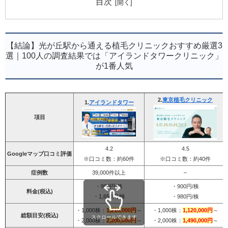
目次
【結論】光が丘駅から通える植毛クリニックおすすめ厳選3
選｜100人の調査結果では「アイランドタワークリニック」
が1番人気
2.
東京植毛クリニック
1.
アイランドタワー
項目
4.2
4.5
Googleマップ口コミ評価
※口コミ数：約60件
※口コミ数：約40件
症例数
39,000件以上
–
・990円/株
・900円/株
料金(税込)
・1,650円/株
・980円/株
・1,000株：
1,210,000円
～
・1,000株：
1,120,000円
～
総額目安(税込)
スクロールできます
・2,000株：
2,200,000円
～
・2,000株：
1,490,000円
～