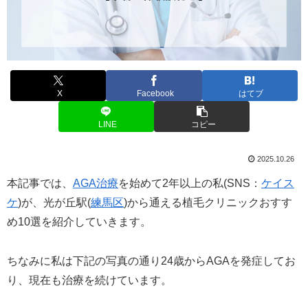
X
Facebook
はてブ
LINE
コピー
2025.10.26
本記事では、
AGA治療
を始めて2年以上の私(SNS：
ケイス
ケ
)が、光が丘駅(
練馬区
)から通える植毛クリニックおすす
め10選を紹介していきます。
ちなみに私は下記の写真の通り24歳からAGAを発症してお
り、現在も治療を続けています。