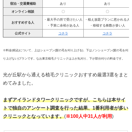
宿泊・交通費補助
あり
あり
オンライン相談
〇
〇
・最大手の所で受けたい人
・植え放題プランに惹かれる人
おすすめする人
・予算に余裕がある人
・移植する株数が多い人
公式サイト
コチラ
コチラ
※料金(税込)について、上はシェーブン(髪の毛を刈り上げる)、下はノンシェーブン(髪の毛を刈
り上げない)プランです。なお東京植毛クリニックは上が丸刈り、下が部分刈りの料金です。
光が丘駅から通える植毛クリニックおすすめ厳選3選をまと
めてみました。
まずアイランドタワークリニックですが、こちらは本サイ
トで独自のアンケート調査を行った結果、1番利用者が多い
クリニックとなっています。
(
※100人中31人が利用
)