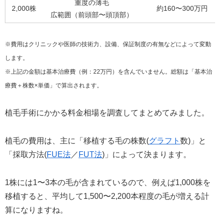
重度の薄毛
2,000株
約160〜300万円
広範囲（前頭部〜頭頂部）
※費用はクリニックや医師の技術力、設備、保証制度の有無などによって変動
します。
※上記の金額は基本治療費（例：22万円）を含んでいません。総額は「基本治
療費＋株数×単価」で算出されます。
植毛手術にかかる料金相場を調査してまとめてみました。
植毛の費用は、主に「移植する毛の株数(
グラフト
数)」と
「採取方法(
FUE法
／
FUT法
)」によって決まります。
1株には1〜3本の毛が含まれているので、例えば1,000株を
移植すると、平均して1,500〜2,200本程度の毛が増える計
算になりますね。