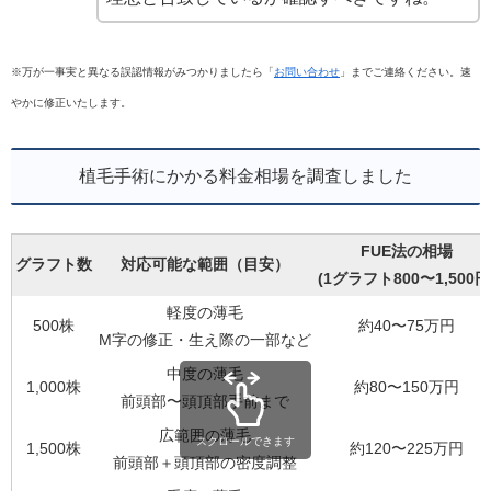
※万が一事実と異なる誤認情報がみつかりましたら「
お問い合わせ
」までご連絡ください。速
やかに修正いたします。
植毛手術にかかる料金相場を調査しました
FUE法の相場
グラフト数
対応可能な範囲（目安）
(1グラフト800〜1,500円
軽度の薄毛
500株
約40〜75万円
M字の修正・生え際の一部など
中度の薄毛
1,000株
約80〜150万円
前頭部〜頭頂部手前まで
広範囲の薄毛
スクロールできます
1,500株
約120〜225万円
前頭部＋頭頂部の密度調整