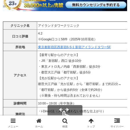
クリニック名
アイランドタワークリニック
4.2
口コミ評価
※Google口コミ58件（2025年10月現在）
所在地
東京都新宿区西新宿6-5-1 新宿アイランドタワー5F
【最寄り駅からのアクセス】
・JR「新宿駅」西口 徒歩10分
・東京メトロ丸ノ内線「西新宿駅」徒歩2分
・都営大江戸線「都庁前駅」徒歩5分
アクセス
【光が丘駅からのアクセス】
都営大江戸線「光が丘駅」から「都庁前駅」まで約21分→
「都庁前駅」から徒歩約5分（全体で約26分）
（※乗換・待ち時間は含まれておりません）
診療時間
10:00～19:00（年中無休）
・i-Direct法（メスを使わない自然な仕上がり）
施術法
・U-Direct法（刈り上げない植毛法）
・基本治療費：220,000円
スクロールできます
メニュー
ホーム
検索
トップ
サイドバー