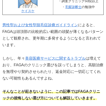
・調査クリニック50院以上
・
毛髪診断士
の勉強中
ケイスケ
男性型および女性型脱毛症診療ガイドライン
によると、
FAGAは頭頂部の比較的広い範囲の頭髪が薄くなるパターン
として観察され、更年期に多発するようになると言われて
います。
しかし、年々
美容医療サービスに関するトラブル
は増えて
おり、FAGAのクリニック選びを誤ってしまうと、高額治療
を無理やり契約させられたり、返金対応に一切応じてくれ
ない可能性もあるんですよね。
そんなことが起きないように、この記事ではFAGAクリニ
ックの後悔しない選び方についても解説していきます。