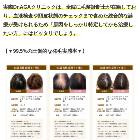
実際Dr.AGAクリニックは、全院に毛髪診断士が在籍してお
り、血液検査や頭皮状態のチェックまで含めた総合的な診
療が受けられるため「原因をしっかり特定してから治療し
たい方」にはピッタリでしょう。
【
▼99.5%の圧倒的な発毛実感率▼
】