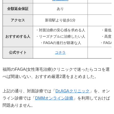
全額返金保証
あり
アクセス
新宿駅より徒歩1分
・対面治療の安心感を求める人
・最低
おすすめする人
・リーズナブルに治療したい人
・高度
・FAGAの進行が顕著な人
・FAG
公式サイト
コチラ
福岡のFAGA(女性薄毛治療)クリニックで迷ったらココを選
べば間違いない、おすすめ厳選2選をまとめました。
上記の通り、対面診療では「
Dr.AGAクリニック
」を、オン
ライン診療では「
DMMオンライン診療
」を利用しておけば
問題ありません。