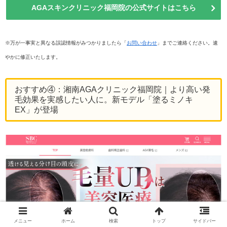
AGAスキンクリニック福岡院の公式サイトはこちら
※万が一事実と異なる誤認情報がみつかりましたら「
お問い合わせ
」までご連絡ください。速
やかに修正いたします。
おすすめ④：湘南AGAクリニック福岡院｜より高い発
毛効果を実感したい人に。新モデル「塗るミノキ
EX」が登場
メニュー
ホーム
検索
トップ
サイドバー