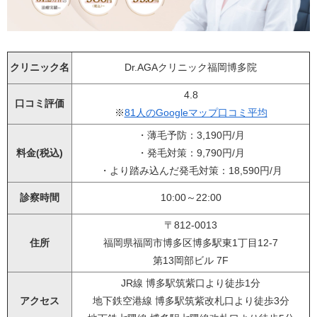
クリニック名
Dr.AGAクリニック福岡博多院
4.8
口コミ評価
※
81人のGoogleマップ口コミ平均
・薄毛予防：3,190円/月
料金(税込)
・発毛対策：9,790円/月
・より踏み込んだ発毛対策：18,590円/月
診察時間
10:00～22:00
〒812-0013
住所
福岡県福岡市博多区博多駅東1丁目12-7
第13岡部ビル 7F
JR線 博多駅筑紫口より徒歩1分
アクセス
地下鉄空港線 博多駅筑紫改札口より徒歩3分