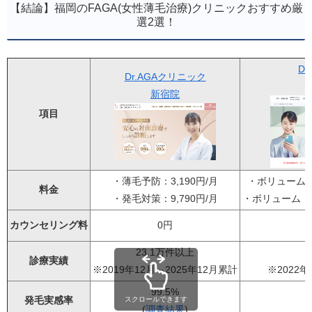
【結論】福岡のFAGA(女性薄毛治療)クリニックおすすめ厳
選2選！
D
Dr.AGAクリニック
新宿院
項目
・薄毛予防：3,190円/月
・ボリューム・
料金
・発毛対策：9,790円/月
・ボリューム・ラ
カウンセリング料
0円
23.1万件以上
診療実績
※2019年12月～2025年12月累計
※2022年
99.5%
発毛実感率
スクロールできます
(
調査結果
)