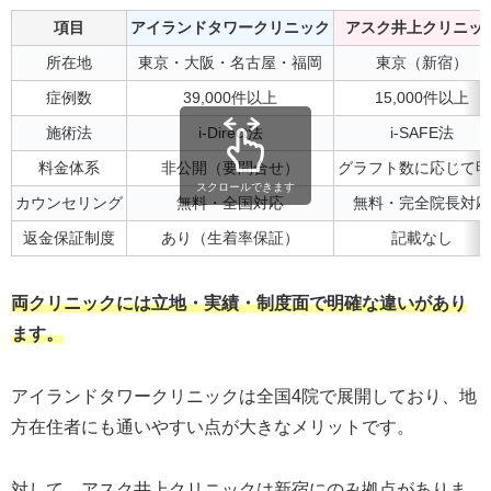
項目
アイランドタワークリニック
アスク井上クリニッ
所在地
東京・大阪・名古屋・福岡
東京（新宿）
症例数
39,000件以上
15,000件以上
施術法
i-Direct法
i-SAFE法
料金体系
非公開（要問合せ）
グラフト数に応じて明
スクロールできます
カウンセリング
無料・全国対応
無料・完全院長対応
返金保証制度
あり（生着率保証）
記載なし
両クリニックには立地・実績・制度面で明確な違いがあり
ます。
アイランドタワークリニックは全国4院で展開しており、地
方在住者にも通いやすい点が大きなメリットです。
対して、アスク井上クリニックは新宿にのみ拠点がありま