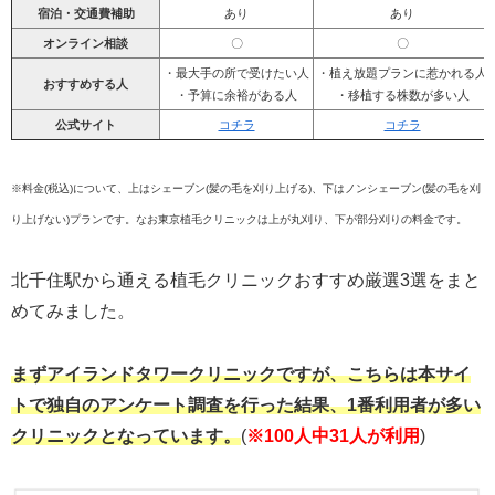
宿泊・交通費補助
あり
あり
オンライン相談
〇
〇
・最大手の所で受けたい人
・植え放題プランに惹かれる人
おすすめする人
・予算に余裕がある人
・移植する株数が多い人
公式サイト
コチラ
コチラ
※料金(税込)について、上はシェーブン(髪の毛を刈り上げる)、下はノンシェーブン(髪の毛を刈
り上げない)プランです。なお東京植毛クリニックは上が丸刈り、下が部分刈りの料金です。
北千住駅から通える植毛クリニックおすすめ厳選3選をまと
めてみました。
まずアイランドタワークリニックですが、こちらは本サイ
トで独自のアンケート調査を行った結果、1番利用者が多い
クリニックとなっています。
(
※100人中31人が利用
)