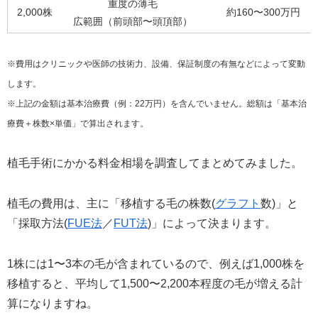
重度の薄毛
2,000株
約160〜300万円
広範囲（前頭部〜頭頂部）
※費用はクリニックや医師の技術力、設備、保証制度の有無などによって変動
します。
※上記の金額は基本治療費（例：22万円）を含んでいません。総額は「基本治
療費＋株数×単価」で算出されます。
植毛手術にかかる料金相場を調査してまとめてみました。
植毛の費用は、主に「移植する毛の株数(
グラフト
数)」と
「採取方法(
FUE法
／
FUT法
)」によって決まります。
1株には1〜3本の毛が含まれているので、例えば1,000株を
移植すると、平均して1,500〜2,200本程度の毛が増える計
算になりますね。