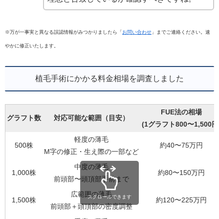
※万が一事実と異なる誤認情報がみつかりましたら「
お問い合わせ
」までご連絡ください。速
やかに修正いたします。
植毛手術にかかる料金相場を調査しました
FUE法の相場
グラフト数
対応可能な範囲（目安）
(1グラフト800〜1,500円
軽度の薄毛
500株
約40〜75万円
M字の修正・生え際の一部など
中度の薄毛
1,000株
約80〜150万円
前頭部〜頭頂部手前まで
広範囲の薄毛
スクロールできます
1,500株
約120〜225万円
前頭部＋頭頂部の密度調整