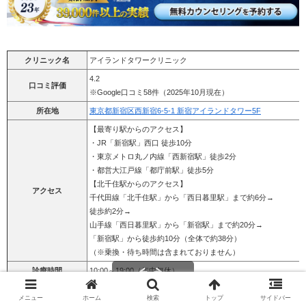
クリニック名
アイランドタワークリニック
4.2
口コミ評価
※Google口コミ58件（2025年10月現在）
所在地
東京都新宿区西新宿6-5-1 新宿アイランドタワー5F
【最寄り駅からのアクセス】
・JR「新宿駅」西口 徒歩10分
・東京メトロ丸ノ内線「西新宿駅」徒歩2分
・都営大江戸線「都庁前駅」徒歩5分
【北千住駅からのアクセス】
アクセス
千代田線「北千住駅」から「西日暮里駅」まで約6分→
徒歩約2分→
山手線「西日暮里駅」から「新宿駅」まで約20分→
「新宿駅」から徒歩約10分（全体で約38分）
（※乗換・待ち時間は含まれておりません）
診療時間
10:00～19:00（年中無休）
・i-Direct法（メスを使わない自然な仕上がり）
施術法
メニュー
ホーム
検索
トップ
サイドバー
・U-Direct法（刈り上げない植毛法）