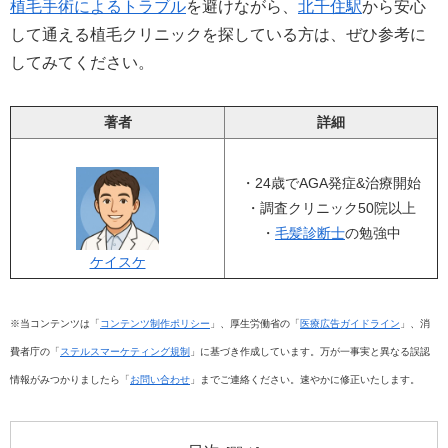
植毛手術によるトラブル
を避けながら、
北千住駅
から安心
して通える植毛クリニックを探している方は、ぜひ参考に
してみてください。
著者
詳細
・24歳でAGA発症&治療開始
・調査クリニック50院以上
・
毛髪診断士
の勉強中
ケイスケ
※当コンテンツは「
コンテンツ制作ポリシー
」、厚生労働省の「
医療広告ガイドライン
」、消
費者庁の「
ステルスマーケティング規制
」に基づき作成しています。万が一事実と異なる誤認
情報がみつかりましたら「
お問い合わせ
」までご連絡ください。速やかに修正いたします。