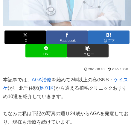
X
Facebook
はてブ
LINE
コピー
2025.10.18
2025.10.20
本記事では、
AGA治療
を始めて2年以上の私(SNS：
ケイス
ケ
)が、北千住駅(
足立区
)から通える植毛クリニックおすす
め10選を紹介していきます。
ちなみに私は下記の写真の通り24歳からAGAを発症してお
り、現在も治療を続けています。