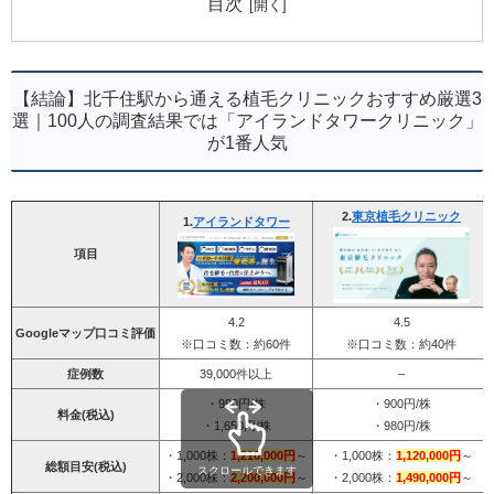
目次
【結論】北千住駅から通える植毛クリニックおすすめ厳選3
選｜100人の調査結果では「アイランドタワークリニック」
が1番人気
2.
東京植毛クリニック
1.
アイランドタワー
項目
4.2
4.5
Googleマップ口コミ評価
※口コミ数：約60件
※口コミ数：約40件
症例数
39,000件以上
–
・990円/株
・900円/株
料金(税込)
・1,650円/株
・980円/株
・1,000株：
1,210,000円
～
・1,000株：
1,120,000円
～
総額目安(税込)
スクロールできます
・2,000株：
2,200,000円
～
・2,000株：
1,490,000円
～