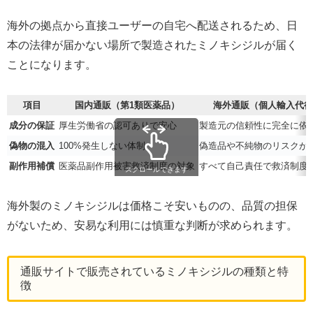
海外の拠点から直接ユーザーの自宅へ配送されるため、日
本の法律が届かない場所で製造されたミノキシジルが届く
ことになります。
項目
国内通販（第1類医薬品）
海外通販（個人輸入代行
成分の保証
厚生労働省の認可ありで安心
製造元の信頼性に完全に依
偽物の混入
100%発生しない体制
偽造品や不純物のリスクが
副作用補償
医薬品副作用被害救済制度の対象
すべて自己責任で救済制度
スクロールできます
海外製のミノキシジルは価格こそ安いものの、品質の担保
がないため、安易な利用には慎重な判断が求められます。
通販サイトで販売されているミノキシジルの種類と特
徴