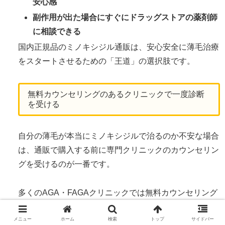
安心感
副作用が出た場合にすぐにドラッグストアの薬剤師
に相談できる
国内正規品のミノキシジル通販は、安心安全に薄毛治療
をスタートさせるための「王道」の選択肢です。
無料カウンセリングのあるクリニックで一度診断
を受ける
自分の薄毛が本当にミノキシジルで治るのか不安な場合
は、通販で購入する前に専門クリニックのカウンセリン
グを受けるのが一番です。
多くのAGA・FAGAクリニックでは無料カウンセリング
を行っており、マイクロスコープで頭皮の状態を無料で
チェックしてくれます。
メニュー
ホーム
検索
トップ
サイドバー