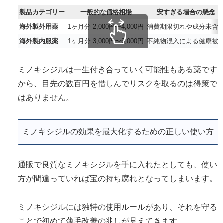
製品カテゴリー
一般的な価格相場
安すぎる場合の懸念
海外製外用薬
1ヶ月分 2,000円〜4,000円
消費期限切れや成分未含
海外製内服薬
1ヶ月分 3,000円〜6,000円
不純物混入による健康被
スクロールできます
ミノキシジルは一生付き合っていく可能性もある薬です
から、目先の数百円を惜しんでリスクを取るのは得策で
はありません。
ミノキシジルの効果を最大化するための正しい使い方
通販で良質なミノキシジルを手に入れたとしても、使い
方が間違っていれば宝の持ち腐れとなってしまいます。
ミノキシジルには独特の使用ルールがあり、それを守る
ことで初めて薄毛改善の兆しが見えてきます。