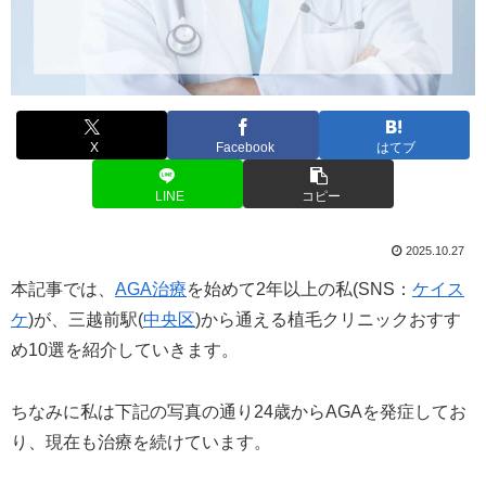
X
Facebook
はてブ
LINE
コピー
2025.10.27
本記事では、
AGA治療
を始めて2年以上の私(SNS：
ケイス
ケ
)が、三越前駅(
中央区
)から通える植毛クリニックおすす
め10選を紹介していきます。
ちなみに私は下記の写真の通り24歳からAGAを発症してお
り、現在も治療を続けています。