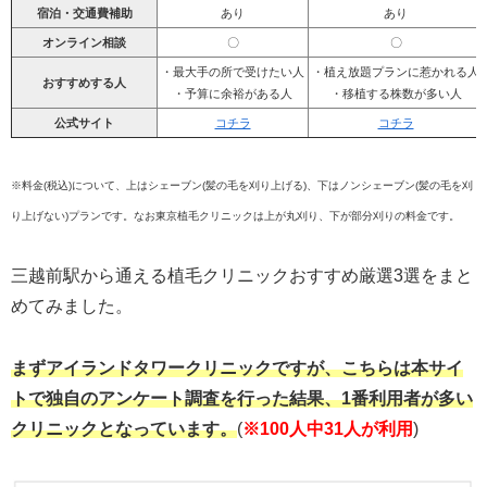
宿泊・交通費補助
あり
あり
オンライン相談
〇
〇
・最大手の所で受けたい人
・植え放題プランに惹かれる人
おすすめする人
・予算に余裕がある人
・移植する株数が多い人
公式サイト
コチラ
コチラ
※料金(税込)について、上はシェーブン(髪の毛を刈り上げる)、下はノンシェーブン(髪の毛を刈
り上げない)プランです。なお東京植毛クリニックは上が丸刈り、下が部分刈りの料金です。
三越前駅から通える植毛クリニックおすすめ厳選3選をまと
めてみました。
まずアイランドタワークリニックですが、こちらは本サイ
トで独自のアンケート調査を行った結果、1番利用者が多い
クリニックとなっています。
(
※100人中31人が利用
)