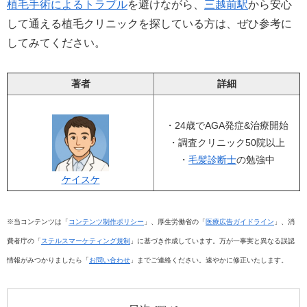
植毛手術によるトラブル
を避けながら、
三越前駅
から安心
して通える植毛クリニックを探している方は、ぜひ参考に
してみてください。
著者
詳細
・24歳でAGA発症&治療開始
・調査クリニック50院以上
・
毛髪診断士
の勉強中
ケイスケ
※当コンテンツは「
コンテンツ制作ポリシー
」、厚生労働省の「
医療広告ガイドライン
」、消
費者庁の「
ステルスマーケティング規制
」に基づき作成しています。万が一事実と異なる誤認
情報がみつかりましたら「
お問い合わせ
」までご連絡ください。速やかに修正いたします。