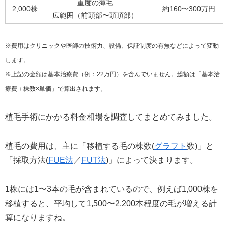
重度の薄毛
2,000株
約160〜300万円
広範囲（前頭部〜頭頂部）
※費用はクリニックや医師の技術力、設備、保証制度の有無などによって変動
します。
※上記の金額は基本治療費（例：22万円）を含んでいません。総額は「基本治
療費＋株数×単価」で算出されます。
植毛手術にかかる料金相場を調査してまとめてみました。
植毛の費用は、主に「移植する毛の株数(
グラフト
数)」と
「採取方法(
FUE法
／
FUT法
)」によって決まります。
1株には1〜3本の毛が含まれているので、例えば1,000株を
移植すると、平均して1,500〜2,200本程度の毛が増える計
算になりますね。