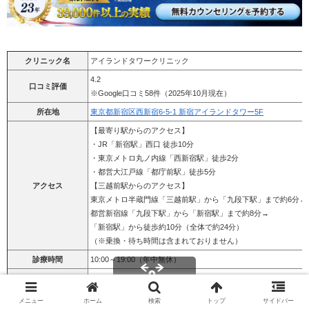
クリニック名
アイランドタワークリニック
4.2
口コミ評価
※Google口コミ58件（2025年10月現在）
所在地
東京都新宿区西新宿6-5-1 新宿アイランドタワー5F
【最寄り駅からのアクセス】
・JR「新宿駅」西口 徒歩10分
・東京メトロ丸ノ内線「西新宿駅」徒歩2分
・都営大江戸線「都庁前駅」徒歩5分
アクセス
【三越前駅からのアクセス】
東京メトロ半蔵門線「三越前駅」から「九段下駅」まで約6分→
都営新宿線「九段下駅」から「新宿駅」まで約8分→
「新宿駅」から徒歩約10分（全体で約24分）
（※乗換・待ち時間は含まれておりません）
診療時間
10:00～19:00（年中無休）
・i-Direct法（メスを使わない自然な仕上がり）
施術法
・U-Direct法（刈り上げない植毛法）
メニュー
ホーム
検索
トップ
サイドバー
スクロールできます