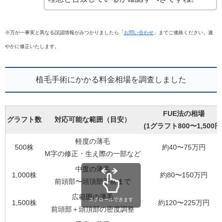
※万が一事実と異なる誤認情報がみつかりましたら「
お問い合わせ
」までご連絡ください。速
やかに修正いたします。
植毛手術にかかる料金相場を調査しました
FUE法の相場
グラフト数
対応可能な範囲（目安）
(1グラフト800〜1,500円
軽度の薄毛
500株
約40〜75万円
M字の修正・生え際の一部など
中度の薄毛
1,000株
約80〜150万円
前頭部〜頭頂部手前まで
広範囲の薄毛
スクロールできます
1,500株
約120〜225万円
前頭部＋頭頂部の密度調整