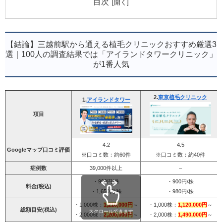
目次
【結論】三越前駅から通える植毛クリニックおすすめ厳選3
選｜100人の調査結果では「アイランドタワークリニック」
が1番人気
2.
東京植毛クリニック
1.
アイランドタワー
項目
4.2
4.5
Googleマップ口コミ評価
※口コミ数：約60件
※口コミ数：約40件
症例数
39,000件以上
–
・990円/株
・900円/株
料金(税込)
・1,650円/株
・980円/株
・1,000株：
1,210,000円
～
・1,000株：
1,120,000円
～
総額目安(税込)
スクロールできます
・2,000株：
2,200,000円
～
・2,000株：
1,490,000円
～