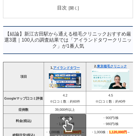
目次
【結論】新江古田駅から通える植毛クリニックおすすめ厳
選3選｜100人の調査結果では「アイランドタワークリニッ
ク」が1番人気
2.
東京植毛クリニック
1.
アイランドタワー
項目
4.2
4.5
Googleマップ口コミ評価
※口コミ数：約60件
※口コミ数：約40件
症例数
39,000件以上
–
・990円/株
・900円/株
料金(税込)
・1,650円/株
・980円/株
・1,000株：
1,210,000円
～
・1,000株：
1,120,000円
～
総額目安(税込)