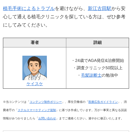
植毛手術によるトラブル
を避けながら、
新江古田駅
から安
心して通える植毛クリニックを探している方は、ぜひ参考
にしてみてください。
著者
詳細
・24歳でAGA発症&治療開始
・調査クリニック50院以上
・
毛髪診断士
の勉強中
ケイスケ
※当コンテンツは「
コンテンツ制作ポリシー
」、厚生労働省の「
医療広告ガイドライン
」、消
費者庁の「
ステルスマーケティング規制
」に基づき作成しています。万が一事実と異なる誤認
情報がみつかりましたら「
お問い合わせ
」までご連絡ください。速やかに修正いたします。