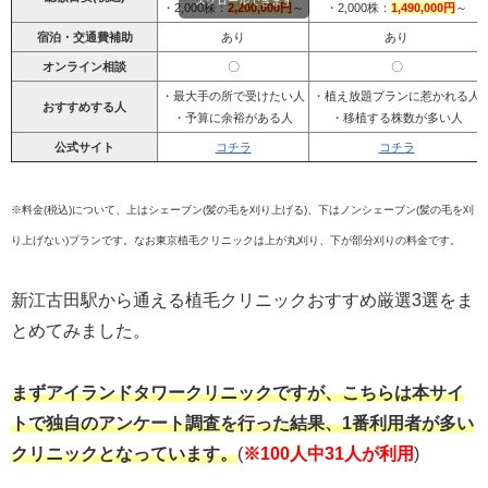
スクロールできます
・2,000株：
2,200,000円
～
・2,000株：
1,490,000円
～
宿泊・交通費補助
あり
あり
オンライン相談
〇
〇
・最大手の所で受けたい人
・植え放題プランに惹かれる人
おすすめする人
・予算に余裕がある人
・移植する株数が多い人
公式サイト
コチラ
コチラ
※料金(税込)について、上はシェーブン(髪の毛を刈り上げる)、下はノンシェーブン(髪の毛を刈
り上げない)プランです。なお東京植毛クリニックは上が丸刈り、下が部分刈りの料金です。
新江古田駅から通える植毛クリニックおすすめ厳選3選をま
とめてみました。
まずアイランドタワークリニックですが、こちらは本サイ
トで独自のアンケート調査を行った結果、1番利用者が多い
クリニックとなっています。
(
※100人中31人が利用
)