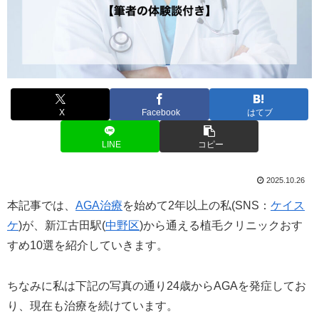
X
Facebook
はてブ
LINE
コピー
2025.10.26
本記事では、
AGA治療
を始めて2年以上の私(SNS：
ケイス
ケ
)が、新江古田駅(
中野区
)から通える植毛クリニックおす
すめ10選を紹介していきます。
ちなみに私は下記の写真の通り24歳からAGAを発症してお
り、現在も治療を続けています。