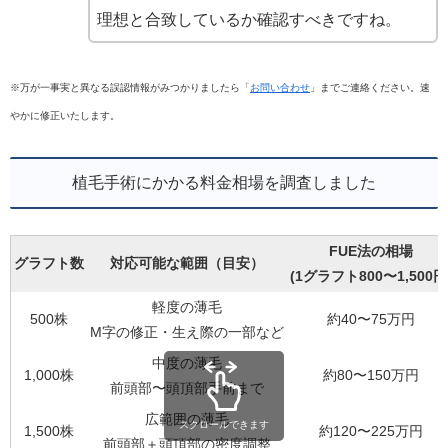
理想と合致しているか確認すべきですね。
※万が一事実と異なる誤認情報がみつかりましたら「
お問い合わせ
」までご連絡ください。速
やかに修正いたします。
植毛手術にかかる料金相場を調査しました
FUE法の相場
グラフト数
対応可能な範囲（目安）
(1グラフト800〜1,500円
軽度の薄毛
500株
約40〜75万円
M字の修正・生え際の一部など
中度の薄毛
1,000株
約80〜150万円
前頭部〜頭頂部手前まで
広範囲の薄毛
スクロールできます
1,500株
約120〜225万円
前頭部＋頭頂部の密度調整