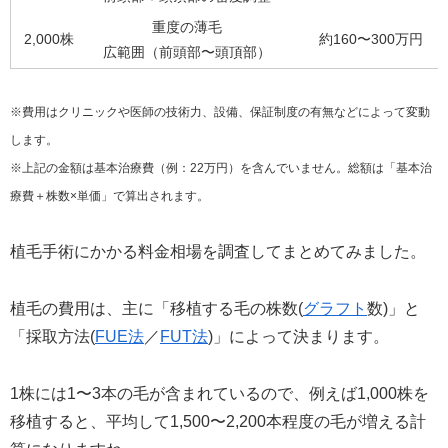
重度の薄毛
2,000株
約160〜300万円
広範囲（前頭部〜頭頂部）
※費用はクリニックや医師の技術力、設備、保証制度の有無などによって変動
します。
※上記の金額は基本治療費（例：22万円）を含んでいません。総額は「基本治
療費＋株数×単価」で算出されます。
植毛手術にかかる料金相場を調査してまとめてみました。
植毛の費用は、主に「移植する毛の株数(
グラフト
数)」と
「採取方法(
FUE法
／
FUT法
)」によって決まります。
1株には1〜3本の毛が含まれているので、例えば1,000株を
移植すると、平均して1,500〜2,200本程度の毛が増える計