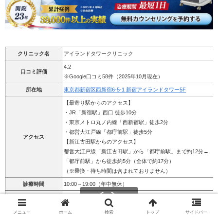
クリニック名
アイランドタワークリニック
4.2
口コミ評価
※Google口コミ58件（2025年10月現在）
所在地
東京都新宿区西新宿6-5-1 新宿アイランドタワー5F
【最寄り駅からのアクセス】
・JR「新宿駅」西口 徒歩10分
・東京メトロ丸ノ内線「西新宿駅」徒歩2分
・都営大江戸線「都庁前駅」徒歩5分
アクセス
【新江古田駅からのアクセス】
都営大江戸線「新江古田駅」から「都庁前駅」まで約12分→
「都庁前駅」から徒歩約5分（全体で約17分）
（※乗換・待ち時間は含まれておりません）
診療時間
10:00～19:00（年中無休）
・i-Direct法（メスを使わない自然な仕上がり）
施術法
・U-Direct法（刈り上げない植毛法）
メニュー
ホーム
検索
トップ
サイドバー