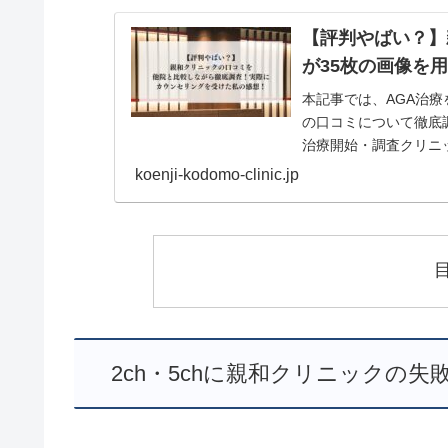
【評判やばい？】
が35枚の画像を
本記事では、AGA治療
の口コミについて徹底調
治療開始・調査クリニ
だけでなく...
koenji-kodomo-clinic.jp
2ch・5chに親和クリニックの