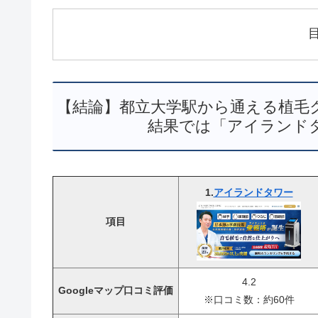
【結論】都立大学駅から通える植毛ク
結果では「アイランド
1.
アイランドタワー
項目
4.2
Googleマップ口コミ評価
※口コミ数：約60件