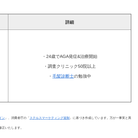
詳細
・24歳でAGA発症&治療開始
・調査クリニック50院以上
・
毛髪診断士
の勉強中
イン
」、消費者庁の「
ステルスマーケティング規制
」に基づき作成しています。万が一事実と異
修正いたします。