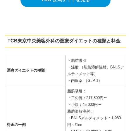
TCB東京中央美容外科の
医療ダイエットの種類
と料金
・脂肪吸引
・注射 （脂肪溶解注射、BNLSア
医療ダイエットの種類
ルティメット等）
・内服薬 （GLP-1）
脂肪吸引：
・二の腕：217,800円〜
・小顔：45,000円〜
脂肪溶解注射：
・BNLSアルティメット：1,980
料金の一例
円～/1cc