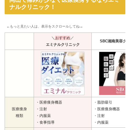
ナルクリニック！
←もっと見たい人は、表示をスクロールしてね→
＼
おすすめ
／
SBC湘南美容ク
エミナルクリニック
・医療痩身機器
・脂肪吸引
医療痩身
・注射
・医療痩身機器
種類
・内服薬
・注射
・食事指導
・内服薬