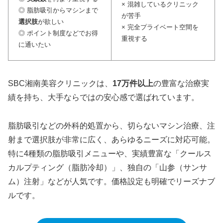
× 混雑しているクリニック
◎ 脂肪吸引からマシンまで
が苦手
選択肢
が欲しい
× 完全プライベート空間を
◎ ポイント制度などでお得
重視する
に通いたい
SBC湘南美容クリニックは、
17万件以上
の豊富な治療実
績を持ち、大手ならではの安心感で選ばれています。
脂肪吸引などの外科的処置から、切らないマシン治療、注
射まで選択肢が非常に広く、あらゆるニーズに対応可能。
特に4種類の脂肪吸引メニューや、実績豊富な「クールス
カルプティング（脂肪冷却）」、独自の「山参（サンサ
ム）注射」などが人気です。価格設定も明確でリーズナブ
ルです。