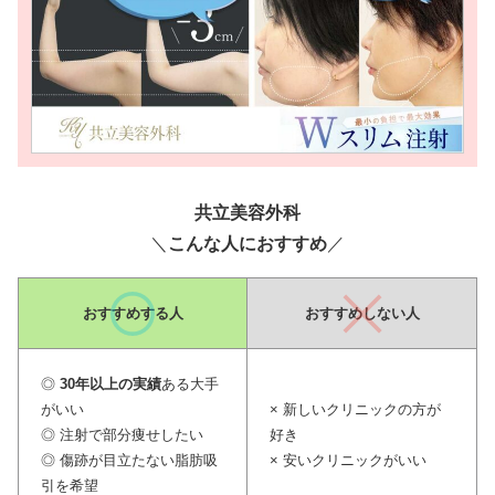
共立美容外科
＼
こんな人におすすめ
／
おすすめ
する人
おすすめしない人
◎
30年以上の実績
ある大手
がいい
× 新しいクリニックの方が
◎ 注射で部分痩せしたい
好き
◎ 傷跡が目立たない脂肪吸
× 安いクリニックがいい
引を希望