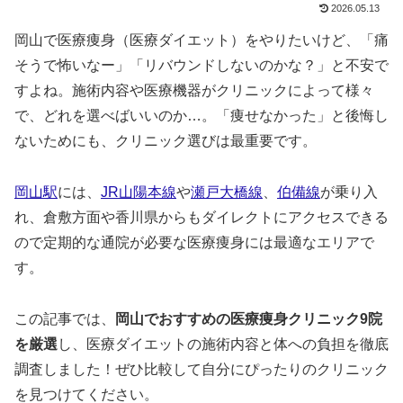
2026.05.13
岡山で医療痩身（医療ダイエット）をやりたいけど、「痛
そうで怖いなー」「リバウンドしないのかな？」と不安で
すよね。施術内容や医療機器がクリニックによって様々
で、どれを選べばいいのか…。「痩せなかった」と後悔し
ないためにも、クリニック選びは最重要です。
岡山駅
には、
JR山陽本線
や
瀬戸大橋線
、
伯備線
が乗り入
れ、倉敷方面や香川県からもダイレクトにアクセスできる
ので定期的な通院が必要な医療痩身には最適なエリアで
す。
この記事では、
岡山でおすすめの医療痩身クリニック9院
を厳選
し、医療ダイエットの施術内容と体への負担を徹底
調査しました！ぜひ比較して自分にぴったりのクリニック
を見つけてください。