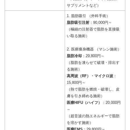
サプリメントなど）
1. 脂肪吸引 （外科手術）
脂肪吸引注射
：90,000円～
（極細の注射器で脂肪を直接吸
い取る施術）
2. 医療痩身機器 （マシン施術）
脂肪冷却
：29,800円～
（脂肪を凍らせて破壊・排出す
る施術）
高周波（RF）・マイクロ波
：
15,800円～
（熱で脂肪を燃焼・破壊し、皮
膚を引き締める施術）
医療HIFU（ハイフ）
：20,000円
～
（超音波の熱エネルギーで脂肪
を溶かす施術）
医療EMS
：29,800円～