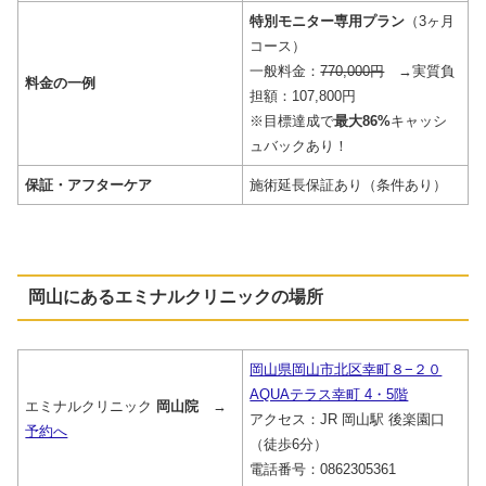
特別モニター
専用プラン
（3ヶ月
コース）
一般料金：
770,000円
→実質負
料金の一例
担額：107,800円
※目標達成で
最大86%
キャッシ
ュバックあり！
保証・アフターケア
施術延長保証あり（条件あり）
岡山にあるエミナルクリニックの場所
岡山県岡山市北区幸町８−２０
AQUAテラス幸町 4・5階
エミナルクリニック
岡山院
→
アクセス：JR 岡山駅 後楽園口
予約へ
（徒歩6分）
電話番号：0862305361