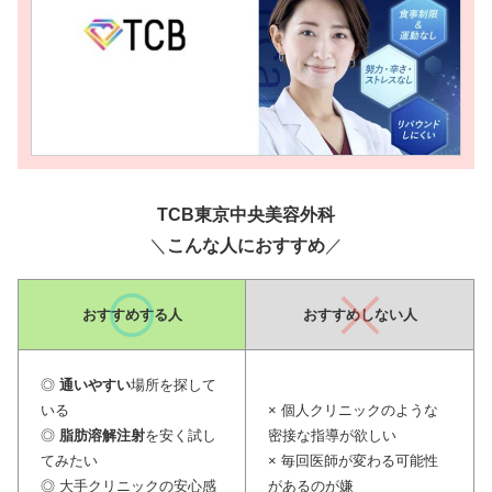
TCB東京中央美容外科
＼
こんな人におすすめ
／
おすすめ
する人
おすすめしない人
◎
通いやすい
場所を探して
いる
× 個人クリニックのような
◎
脂肪溶解注射
を安く試し
密接な指導が欲しい
てみたい
× 毎回医師が変わる可能性
◎ 大手クリニックの安心感
があるのが嫌