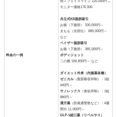
頬＋フェイスライン 220,000円→
モニター価格176,000
共立式KB脂肪吸引
お腹（下腹部） 330,000円～
太もも（全部位） 880,000円～
など
ベイザー脂肪吸引
お腹（下腹部） 385,000円～
料金の一例
ボディジェット
二の腕 184,800円～ など
ダイエット外来（内服薬各種）
ゼニカル
（脂質吸収抑制）：1錠
440円～
サノレックス
（食欲抑制）：1錠
880円～
漢方薬
（防風通聖散など）：4週
間分 11,000円～
GLP-1経口薬（リベルサス）