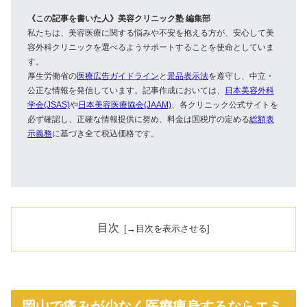
《この記事を書いた人》美容クリニック塾 編集部
私たちは、美容医療に関する悩みや不安を抱える方が、安心して美
容外科クリニックを選べるようサポートすることを使命としていま
す。
厚生労働省の
医療広告ガイドライン
と
景品表示法
を遵守し、中立・
公正な情報を発信しています。記事作成においては、
日本美容外科
学会(JSAS)
や
日本美容医療協会(JAAM)
、各クリニック公式サイトを
必ず確認し、正確な情報提供に努め、料金は国税庁の定める
総額表
示義務
に基づき全て税込価格です。
目次
岡山で痛みが少なく医療痩身するならエミ