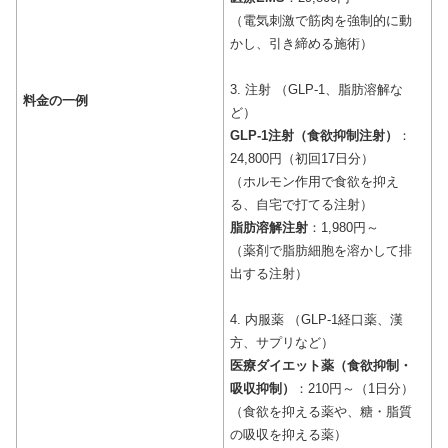
（電気刺激で筋肉を強制的に動
かし、引き締める施術）
3. 注射 （GLP-1、脂肪溶解な
料金の一例
ど）
GLP-1注射（食欲抑制注射）
：
24,800円（初回17日分）
（ホルモン作用で食欲を抑え
る、自宅で打てる注射）
脂肪溶解注射
：1,980円～
（薬剤で脂肪細胞を溶かして排
出する注射）
4. 内服薬 （GLP-1経口薬、漢
方、サプリなど）
医療ダイエット薬（食欲抑制・
吸収抑制）
：210円～（1日分）
（食欲を抑える薬や、糖・脂質
の吸収を抑える薬）