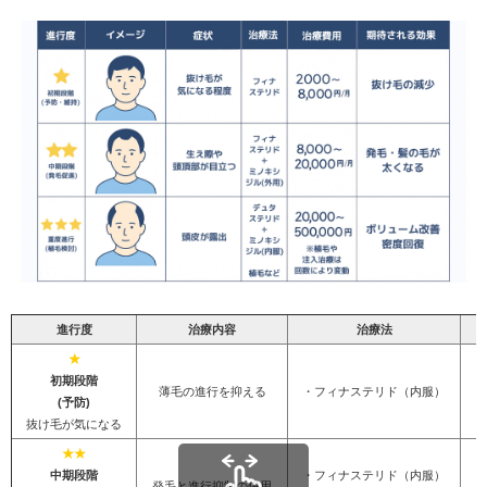
進行度
治療内容
治療法
★
初期段階
薄毛の進行を抑える
・フィナステリド（内服）
(予防)
抜け毛が気になる
★★
中期段階
・フィナステリド（内服）
発毛と進行抑制の併用