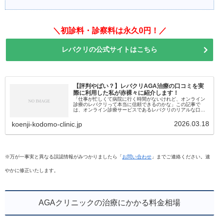
＼初診料・診察料は永久0円！／
レバクリの公式サイトはこちら
【評判やばい？】レバクリAGA治療の口コミを実
際に利用した私が赤裸々に紹介します！
「仕事が忙しくて病院に行く時間がないけれど、オンライン
診療のレバクリって本当に信頼できるのかな」この記事で
は、オンライン診療サービスであるレバクリのリアルな口コ
ミや、具体的な治療プランについて詳しく解説します。この
記事でわかること レバクリ...
2026.03.18
koenji-kodomo-clinic.jp
※万が一事実と異なる誤認情報がみつかりましたら「
お問い合わせ
」までご連絡ください。速
やかに修正いたします。
AGAクリニックの治療にかかる料金相場