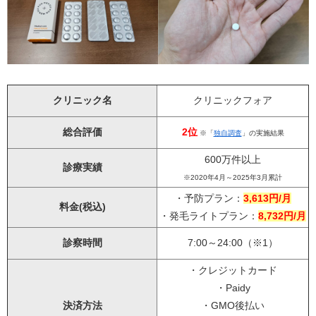
クリニック名
クリニックフォア
総合評価
2位
※「
独自調査
」の実施結果
600万件以上
診療実績
※2020年4月～2025年3月累計
・予防プラン：
3,613円/月
料金(税込)
・発毛ライトプラン：
8,732円/月
診察時間
7:00～24:00（※1）
・クレジットカード
・Paidy
決済方法
・GMO後払い