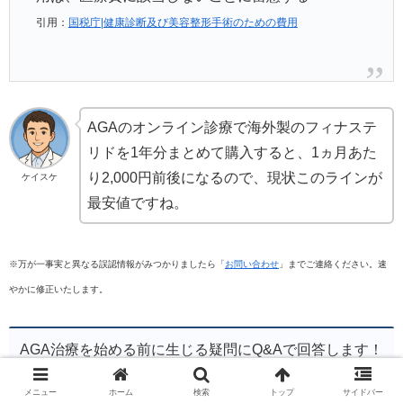
引用：
国税庁|健康診断及び美容整形手術のための費用
AGAのオンライン診療で海外製のフィナステ
リドを1年分まとめて購入すると、1ヵ月あた
り2,000円前後になるので、現状このラインが
ケイスケ
最安値ですね。
※万が一事実と異なる誤認情報がみつかりましたら「
お問い合わせ
」までご連絡ください。速
やかに修正いたします。
AGA治療を始める前に生じる疑問にQ&Aで回答します！
メニュー
ホーム
検索
トップ
サイドバー