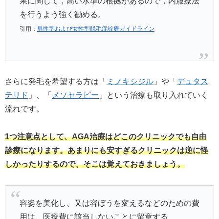
果に関して，高い水準の根拠があるので，内服療法
を行うよう強く勧める。
引用：
男性型および女性型脱毛症診療ガイドライン
さらに発毛を希望する方は「
ミノキシジル
」や「
デュタス
テリド
」、「
メソセラピー
」という治療も取り入れていく
流れです。
1つ注意点として、AGA治療はどこのクリニックでも自由
診療になります。あまりにも安すぎるクリニックは逆に怪
しかったりするので、そこは覚えておきましょう。
容姿を美化し、又は容ぼうを変えるなどのための費
用は、医療費に該当しないことに留意する