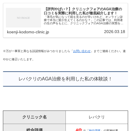
【評判やばい？】クリニックフォアのAGA治療の
口コミを実際に利用した私が徹底紹介します！
「薄毛が気になって鏡を見るのが辛いけれど、オンライン診
療で本当に髪が生えてくるのかな？」この記事では、利用者
の生の声をもとに、クリニックフォアのAGA治療の実態を詳
しくお伝えします。この記事でわかること クリニックフォア
を実際に使った人のリ...
2026.03.18
koenji-kodomo-clinic.jp
※万が一事実と異なる誤認情報がみつかりましたら「
お問い合わせ
」までご連絡ください。速
やかに修正いたします。
レバクリのAGA治療を利用した私の体験談！
クリニック名
レバクリ
総合評価
4位
※「
独自調査
」の実施結果