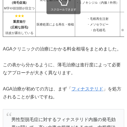
(発毛促進)
・ミノキシジル（内服 / 外用）
M字や頭頂部が目立つ
スクロールできます
★★★
・毛根再生注射
重度進行
医療処置による再生・移植
・メソセラピー
5
(広範な脱毛)
・自毛植毛
※
頭皮が露出している
AGAクリニックの治療にかかる料金相場をまとめました。
この表から分かるように、薄毛治療は進行度によって必要
なアプローチが大きく異なります。
AGA治療が初めての方は、まず「
フィナステリド
」を処方
されることが多いですね。
男性型脱毛症に対するフィナステリド内服の発毛効