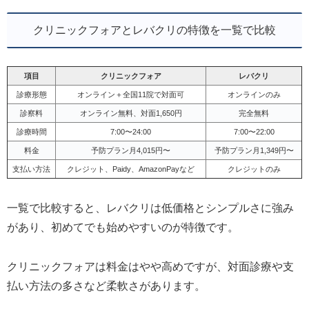
クリニックフォアとレバクリの特徴を一覧で比較
項目
クリニックフォア
レバクリ
診療形態
オンライン＋全国11院で対面可
オンラインのみ
診察料
オンライン無料、対面1,650円
完全無料
診療時間
7:00〜24:00
7:00〜22:00
料金
予防プラン月4,015円〜
予防プラン月1,349円〜
支払い方法
クレジット、Paidy、AmazonPayなど
クレジットのみ
一覧で比較すると、レバクリは低価格とシンプルさに強み
があり、初めてでも始めやすいのが特徴です。
クリニックフォアは料金はやや高めですが、対面診療や支
払い方法の多さなど柔軟さがあります。