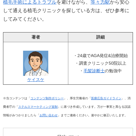
植毛手術によるトラブル
を避けながら、
等々力駅
から安心
して通える植毛クリニックを探している方は、ぜひ参考に
してみてください。
著者
詳細
・24歳でAGA発症&治療開始
・調査クリニック50院以上
・
毛髪診断士
の勉強中
ケイスケ
※当コンテンツは「
コンテンツ制作ポリシー
」、厚生労働省の「
医療広告ガイドライン
」、消
費者庁の「
ステルスマーケティング規制
」に基づき作成しています。万が一事実と異なる誤認
情報がみつかりましたら「
お問い合わせ
」までご連絡ください。速やかに修正いたします。