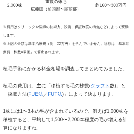
重度の薄毛
2,000株
約160〜300万円
広範囲（前頭部〜頭頂部）
※費用はクリニックや医師の技術力、設備、保証制度の有無などによって変動
します。
※上記の金額は基本治療費（例：22万円）を含んでいません。総額は「基本治
療費＋株数×単価」で算出されます。
植毛手術にかかる料金相場を調査してまとめてみました。
植毛の費用は、主に「移植する毛の株数(
グラフト
数)」と
「採取方法(
FUE法
／
FUT法
)」によって決まります。
1株には1〜3本の毛が含まれているので、例えば1,000株を
移植すると、平均して1,500〜2,200本程度の毛が増える計
算になりますね。