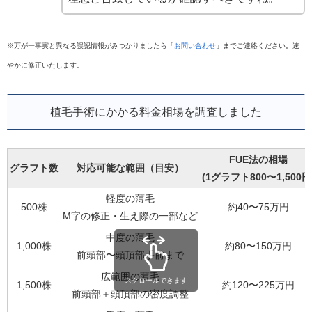
※万が一事実と異なる誤認情報がみつかりましたら「
お問い合わせ
」までご連絡ください。速
やかに修正いたします。
植毛手術にかかる料金相場を調査しました
FUE法の相場
グラフト数
対応可能な範囲（目安）
(1グラフト800〜1,500円
軽度の薄毛
500株
約40〜75万円
M字の修正・生え際の一部など
中度の薄毛
1,000株
約80〜150万円
前頭部〜頭頂部手前まで
広範囲の薄毛
スクロールできます
1,500株
約120〜225万円
前頭部＋頭頂部の密度調整