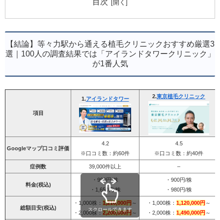
目次
【結論】等々力駅から通える植毛クリニックおすすめ厳選3
選｜100人の調査結果では「アイランドタワークリニック」
が1番人気
2.
東京植毛クリニック
1.
アイランドタワー
項目
4.2
4.5
Googleマップ口コミ評価
※口コミ数：約60件
※口コミ数：約40件
症例数
39,000件以上
–
・990円/株
・900円/株
料金(税込)
・1,650円/株
・980円/株
・1,000株：
1,210,000円
～
・1,000株：
1,120,000円
～
総額目安(税込)
スクロールできます
・2,000株：
2,200,000円
～
・2,000株：
1,490,000円
～