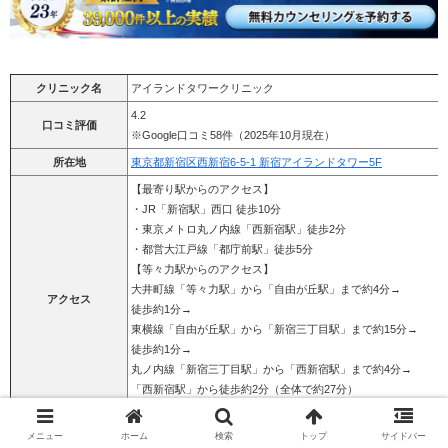
クリニック名
アイランドタワークリニック
4.2
口コミ評価
※Google口コミ58件（2025年10月現在）
所在地
東京都新宿区西新宿6-5-1 新宿アイランドタワー5F
【最寄り駅からのアクセス】
・JR「新宿駅」西口 徒歩10分
・東京メトロ丸ノ内線「西新宿駅」徒歩2分
・都営大江戸線「都庁前駅」徒歩5分
【等々力駅からのアクセス】
大井町線「等々力駅」から「自由が丘駅」まで約4分→
アクセス
徒歩約1分→
東横線「自由が丘駅」から「新宿三丁目駅」まで約15分→
徒歩約1分→
丸ノ内線「新宿三丁目駅」から「西新宿駅」まで約4分→
「西新宿駅」から徒歩約2分（全体で約27分）
（※乗換・待ち時間は含まれておりません）
診療時間
10:00～19:00（年中無休）
メニュー
ホーム
検索
トップ
サイドバー