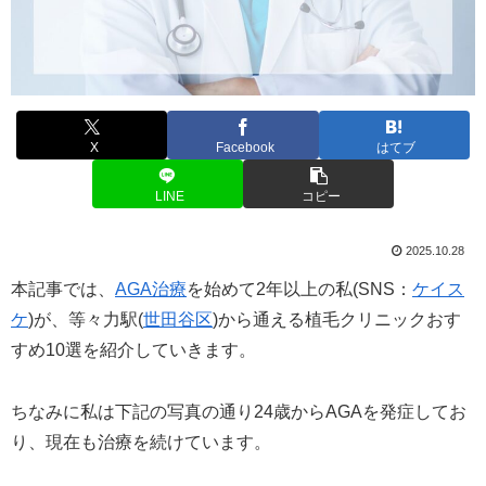
X
Facebook
はてブ
LINE
コピー
2025.10.28
本記事では、
AGA治療
を始めて2年以上の私(SNS：
ケイス
ケ
)が、等々力駅(
世田谷区
)から通える植毛クリニックおす
すめ10選を紹介していきます。
ちなみに私は下記の写真の通り24歳からAGAを発症してお
り、現在も治療を続けています。