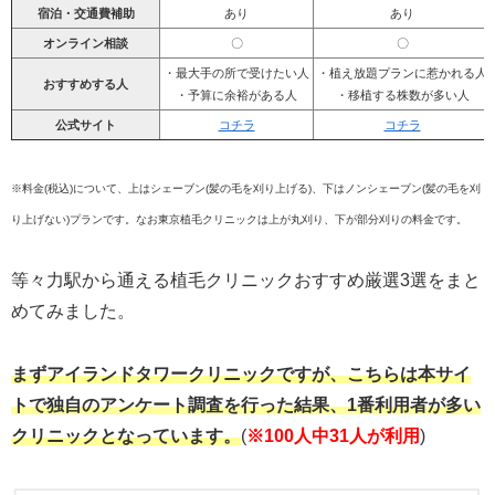
宿泊・交通費補助
あり
あり
オンライン相談
〇
〇
・最大手の所で受けたい人
・植え放題プランに惹かれる人
おすすめする人
・予算に余裕がある人
・移植する株数が多い人
公式サイト
コチラ
コチラ
※料金(税込)について、上はシェーブン(髪の毛を刈り上げる)、下はノンシェーブン(髪の毛を刈
り上げない)プランです。なお東京植毛クリニックは上が丸刈り、下が部分刈りの料金です。
等々力駅から通える植毛クリニックおすすめ厳選3選をまと
めてみました。
まずアイランドタワークリニックですが、こちらは本サイ
トで独自のアンケート調査を行った結果、1番利用者が多い
クリニックとなっています。
(
※100人中31人が利用
)