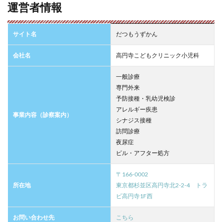
運営者情報
サイト名
だつもうずかん
会社名
高円寺こどもクリニック小児科
一般診療
専門外来
予防接種・乳幼児検診
アレルギー疾患
事業内容（診察案内）
シナジス接種
訪問診療
夜尿症
ピル・アフター処方
〒166-0002
所在地
東京都杉並区高円寺北2-2-4 トラ
ビ高円寺1F西
お問い合わせ先
こちら