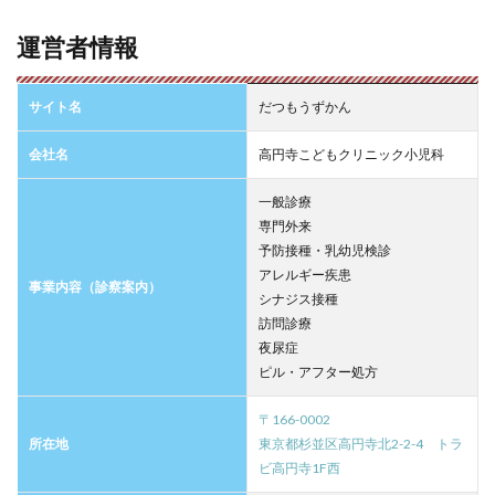
運営者情報
サイト名
だつもうずかん
会社名
高円寺こどもクリニック小児科
一般診療
専門外来
予防接種・乳幼児検診
アレルギー疾患
事業内容（診察案内）
シナジス接種
訪問診療
夜尿症
ピル・アフター処方
〒166-0002
所在地
東京都杉並区高円寺北2-2-4 トラ
ビ高円寺1F西