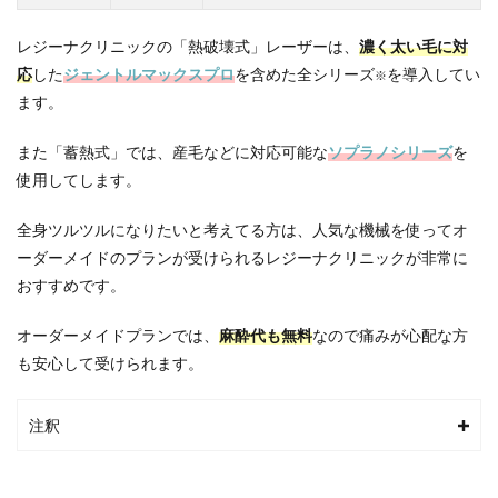
月々
1,900
レジーナクリニックの「熱破壊式」レーザーは、
濃く太い毛に対
円の
定額
応
した
ジェントルマックスプロ
を含めた全シリーズ
を導入してい
※
で完
ます。
了さ
せる
また「蓄熱式」では、産毛などに対応可能な
ソプラノシリーズ
を
3.5
使用してします。
5.湘南
美容
クリ
全身ツルツルになりたいと考えてる方は、人気な機械を使ってオ
ニッ
ーダーメイドのプランが受けられるレジーナクリニックが非常に
ク新
おすすめです。
宿本
院・
東口
オーダーメイドプランでは、
麻酔代も無料
なので痛みが心配な方
院・
も安心して受けられます。
南口
院｜
都度
注釈
払い
も安
い！
全身