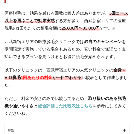
式ど
っち
医療脱毛は、効果を感じる回数に個人差はありますが、
5回コース
がい
以上を選ぶことで効果実感
い
する方が多く、西武新宿エリアの医療
の？
脱毛の1回あたりの相場金額は
25,000円〜35,000円
です。
※
5.5
西武新宿エリアの医療脱毛クリニックでは
Q5. 医
独自のキャンペーン
を
療脱
期間限定で実施
している場合もあるため、安い料金で無理なく支
毛は
払いできるプランを見つけるとお得に脱毛が始められます。
永久
脱毛
です
以下のクリニックは、西武新宿
エリアの人気クリニックの
全身＋
か？
VIO脱毛
1回あたりの料金
が一目でわかる
比較表として作成しまし
5.6
た。
Q6. 生
理中
ただし、料金の安さのみで比較してるため、
取り扱いのある脱毛
でも
通え
機
や
通いやすさ
と
総合評価した比較表はこちら
を参考にしてみて
ます
くださいね。
か？
5.7
注釈
Q7.日