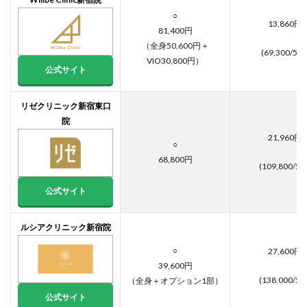
リスク
○
はあり
13,860円
ます
81,400円
か？脱
（全身50,600円＋
(69,300/5回
毛前に
VIO30,800円）
知って
公式サイト
おいた
方がい
いこと
リゼクリニック新宿東口
は？
院
21,960円
○
68,800円
(109,800/5回
公式サイト
ルシアクリニック新宿院
○
27,600円
39,600円
(138,000/5回
（全身＋オプション1部）
公式サイト