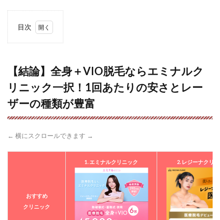
目次
1
【結
論】
全身
【結論】全身＋VIO脱毛ならエミナルク
＋
リニック一択！1回あたりの安さとレー
VIO
脱毛
ザーの種類が豊富
なら
エミ
ナル
クリ
← 横にスクロールできます →
ニッ
ク一
択！
1. エミナルクリニック
2. レジーナクリ
1回
あた
りの
安さ
おすすめ
とレ
クリニック
ーザ
ーの