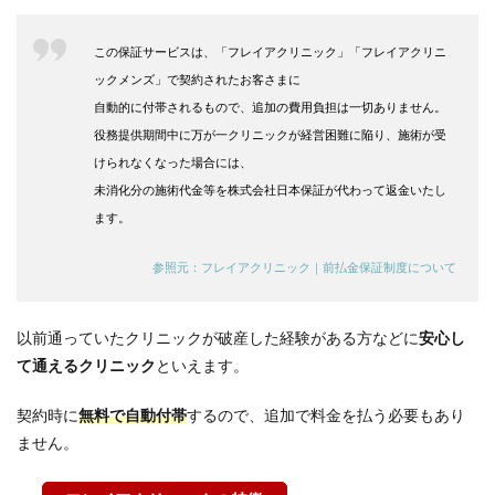
額10万
円以下
安さで
この保証サービスは、「フレイアクリニック」「フレイアクリニ
決める
ックメンズ」で契約されたお客さまに
3.11
自動的に付帯されるもので、追加の費用負担は一切ありません。
11. よ
役務提供期間中に万が一クリニックが経営困難に陥り、施術が受
つば会
クリニ
けられなくなった場合には、
ック新
未消化分の施術代金等を株式会社日本保証が代わって返金いたし
宿院｜
ます。
2波長
レーザ
ーを1
参照元：フレイアクリニック｜前払金保証制度について
回ずつ
の格安
な都度
以前通っていたクリニックが破産した経験がある方などに
安心し
払いで
継続す
て通えるクリニック
といえます。
る
契約時に
3.12
無料で自動付帯
するので、追加で料金を払う必要もあり
12. 新
ません。
宿レデ
ィース