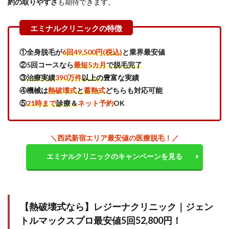
約の取りやすさ
も期待できます。
ニッ
ク新
宿
院・
新宿
西口
①全身脱毛が
6回49,500円(税込)
と業界最安値
院｜
②
5回コースなら
最短5カ月
で脱毛完了
全身
＋
③
治療実績
390万件
以上の
豊富な実績
VIO5
④機械は
熱破壊式
と
蓄熱式
どちらも対応可能
回が
⑤
21時まで
診療＆
ネット予約
OK
月々
1,000
円台
の衝
＼西武新宿エリア最安値の医療脱毛！／
撃価
格で
エミナルクリニックのキャンペーンを見る
通う
3.2
2.レジ
ーナ
クリ
【熱破壊式なら】レジーナクリニック｜ジェン
ニッ
トルマックスプロ最安値5回
52,8
00
円！
ク新