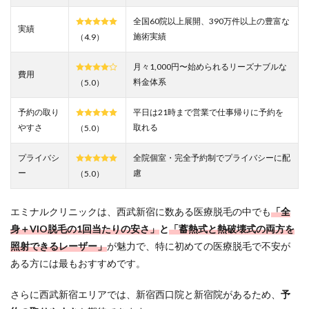
【厳
選】
全国60院以上展開、390万件以上の豊富な
実績
西武
施術実績
（4.9）
新宿
エリ
アで
月々1,000円〜始められるリーズナブルな
費用
安い
料金体系
（5.0）
医療
脱毛
予約の取り
平日は21時まで営業で仕事帰りに予約を
クリ
やすさ
取れる
ニッ
（5.0）
ク12
選比
プライバシ
全院個室・完全予約制でプライバシーに配
較一
ー
慮
（5.0）
覧表
｜
2026
エミナルクリニックは、西武新宿に数ある医療脱毛の中でも
「全
年6
月最
身＋VIO脱毛の1回当たりの安さ」
と
「蓄熱式と熱破壊式の両方を
新版
照射できるレーザー」
が魅力で、特に初めての医療脱毛で不安が
3.1
ある方には最もおすすめです。
1.エミ
ナル
さらに西武新宿エリアでは、新宿西口院と新宿院があるため、
予
クリ