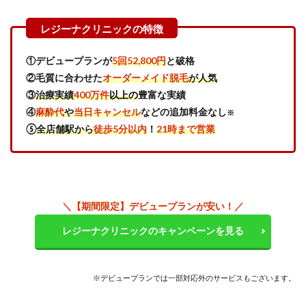
脱毛
が1回
2万円
以下
の大
①デビュープランが
5回52,800円
と破格
手安
②毛質に合わせた
オーダーメイド脱毛
が人気
値で
受け
③
治療実績
400万件
以上の
豊富な実績
る
④
麻酔代
や
当日キャンセル
などの追加料金なし
※
3.6
⑤
全店舗駅から
徒歩5分以内
！
21時まで営業
6.ルシ
アク
リニ
ック
新宿
院｜
＼【期間限定】デビュープランが安い！／
平日
限定
レジーナクリニックのキャンペーンを見る
プラ
ンで
熱破
壊式
※デビュープランでは一部対応外のサービスもございます。
全身
脱毛