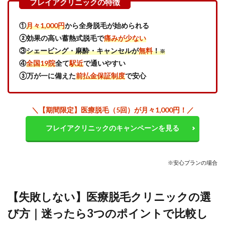
クリニ
ック｜
VIO初
①
月々1,000円
から全身脱毛が始められる
回麻酔
3,300
②効果の高い蓄熱式脱毛で
痛みが少ない
円相当
③
シェービング・麻酔・キャンセルが
無料
！
※
が無料
④
全国19院
全て
駅近
で通いやすい
の特典
で安く
③万が一に備えた
前払金保証制度
で安心
始める
4
医療
＼
【期間限定】医療脱毛（5回）が月々
1,000
円！
／
脱毛
は自
フレイアクリニックのキャンペーンを見る
由診
療。
追加
料金
※安心プランの場合
がな
いク
リニ
【失敗しない】医療脱毛クリニックの選
ック
がお
び方｜迷ったら3つのポイントで比較し
すす