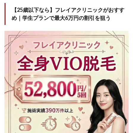
を総
額8万
【25歳以下なら】フレイアクリニックがおすす
円台
め｜
学生プランで最大6万円の割引を狙う
に抑
える
3.7
7.Willbe
Clinic新
宿院｜
100%熱
破壊式
で安い
施術に
こだわ
るなら
おすす
め
3.8
8.あお
ばクリ
ニック
新宿
院・新