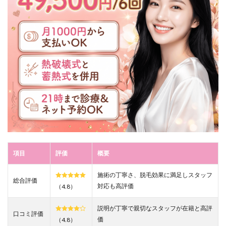
ー3種
類＆
熱破
壊式
と蓄
熱式
が照
射で
きる
2.3
3. 立
地が
よく
駅近
で予
約が
項目
評価
概要
取り
やす
施術の丁寧さ、脱毛効果に満足しスタッフ
いか
総合評価
確認
対応も高評価
（4.8）
しよ
う！
説明が丁寧で親切なスタッフが在籍と高評
口コミ評価
3
価
（4.8）