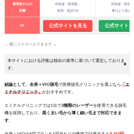
｜学
最寄駅からの
JR各線「新宿駅」
JR各線「新宿
生プ
距離
各院 徒歩5分
東口より徒歩3
ラン
で最
大6万
公式サイトを見る
公式サイトを
HP
円の
割引
を狙
← 横にスクロールできます →
う
2
本サイトにおける評価は独自の基準に基づいて選定しておりま
【失
敗し
す。
な
い】
医療
結論として、全身＋VIO脱毛
で医療脱毛クリニックを選ぶなら
「エ
脱毛
ミナルクリニック」
がおすすめです。
クリ
ニッ
クの
エミナルクリニックでは1台で
3種類のレーザー
を使用できる脱毛
選び
機を採用しており、
黒く太い毛から薄く細い毛まで対応できま
方｜
す
。
迷っ
たら
3つ
全身＋VIOの6回プランを
1回当たりの価格で計算すると
8,250円