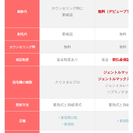
ら】レ
ジーナ
カウンセリング時に
無料（デビュープラ
麻酔代
クリニ
要確認
ック｜
ジェン
トルマ
要確認
無料
剃毛代
ックス
プロ最
安値5
無料
無料
カウンセリング料
回
52,800
返金制度あり
返金・
前払金保証
保証制度
円！
1.3
ジェントルマック
【25
ジェントルマックス
クリスタルプロ
脱毛機の種類
歳以
ジェントルレー
下な
ソプラノチタニ
ら】
フレ
イア
蓄熱式と熱破壊式
蓄熱式と熱破
照射方法
クリ
ニッ
・
新宿西口院
クが
店舗
・
新宿院
・
新宿院
おす
すめ