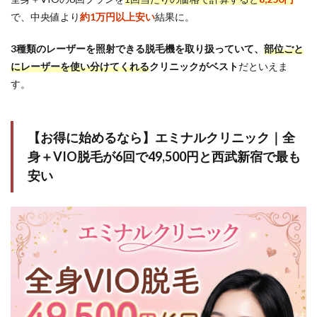
のポ
で、中央値より
約1万円以上安い
結果に。
イン
トで
比較
3種類のレーザーを照射できる脱毛機を取り扱っていて、
部位ごと
しよ
にレーザーを使い分けてくれる
クリニックがベスト
だといえま
う
す。
2.1
1. 全
身＋
VIO脱
【お得に始めるなら】エミナルクリニック｜全
毛1回
身＋
VIO脱毛
が
6
回で
49,500
円と西武新宿で最も
当た
りの
安い
料金
が安
いク
リニ
ック
を選
ぶ
2.2
2. レ
ーザ