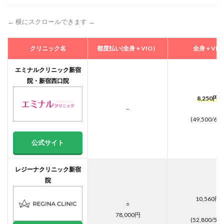
焼け
して
← 横にスクロールできます →
いて
も脱
毛は
クリニック名
都度払い(全身＋VIO）
全身＋VIO
受け
られ
ます
エミナルクリニック新宿
か？
院・新宿西口院
5.8
8,250円
Q8.西
–
武新
(49,500/6回
宿で
都度
払い
公式サイト
が安
いク
リニ
レジーナクリニック新宿
ック
院
はど
こで
10,560円
す
○
か？
78,000円
(52,800/5回