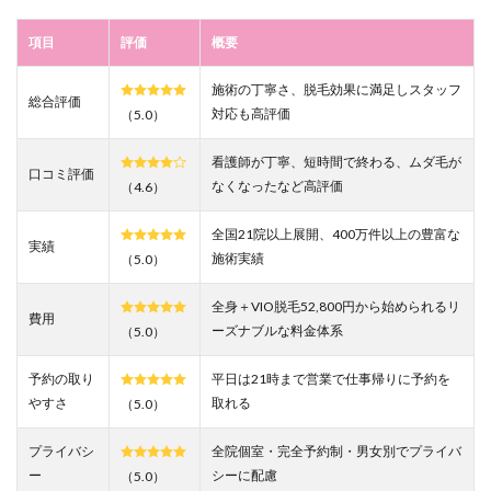
｜25
歳以
項目
評価
概要
下限
定の
学生
施術の丁寧さ、脱毛効果に満足しスタッフ
総合評価
プラ
対応も高評価
（5.0）
ンで
最大6
看護師が丁寧、短時間で終わる、ムダ毛が
万円
口コミ評価
の割
なくなったなど高評価
（4.6）
引を
狙う
全国21院以上展開、400万件以上の豊富な
実績
3.4
施術実績
（5.0）
4.リゼ
クリ
全身＋VIO脱毛52,800円から始められるリ
費用
ニッ
ーズナブルな料金体系
（5.0）
ク新
宿東
予約の取り
口院
平日は21時まで営業で仕事帰りに予約を
｜ 全
やすさ
取れる
（5.0）
身＋
VIO＋
プライバシ
全院個室・完全予約制・男女別でプライバ
顔5回
ー
シーに配慮
（5.0）
が