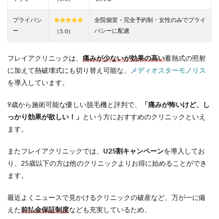
全身
脱毛
を5回
プライバシ
全院個室・完全予約制・女性のみでプライ
12万
ー
バシーに配慮
（5.0）
円台
の低
価格
フレイアクリニックは、
痛みが少ないが効果の高い
蓄熱式の照射
で掴
に加えて熱破壊式にも切り替え可能な、
メディオスターモノリス
む
を導入しています。
3.10
10.TCB
9歳から施術可能な優しい脱毛機と評判で、
「痛みが怖いけど、し
東京中
央美容
っかり効果が欲しい！」
という方におすすめのクリニックといえ
外科新
ます。
宿三丁
目院・
またフレイアクリニックでは、
新宿東
U25割キャンペーン
を導入してお
口院・
り、25歳以下の方は他のクリニックよりお得に始めることができ
新宿西
ます。
口院｜
全身脱
毛クイ
最近よくニュースで見かけるクリニックの破産など、万が一に備
ック5
えた
前払金保証制度
なども充実しているため、
回が総