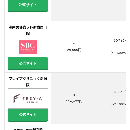
5.9
公式サイト
Q9.西
武新
宿で
安く
湘南美容皮フ科新宿西口
ジェ
ント
院
ルマ
10,760円
○
ック
スプ
25,000円
(53,800/5回
ロが
使え
公式サイト
るク
リニ
ック
フレイアクリニック新宿
はあ
院
りま
す
13,860円
○
か？
116,600円
(69,300/5回
5.10
Q10. 医
公式サイト
療脱毛
は、副
作用や
Willbe Clinic新宿院