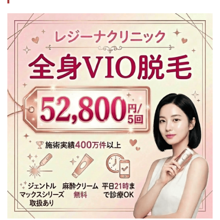
宿院
｜ジ
ェン
トル
マッ
クス
プロ
のあ
るク
リニ
ック
で
月々
1,000
円か
ら始
める
3.3
3.フレ
イア
クリ
ニッ
ク新
宿院