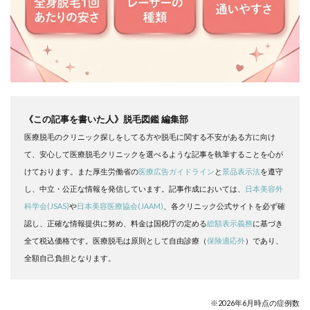
《この記事を書いた人》脱毛図鑑 編集部
医療脱毛のクリニック探しをしてる方や脱毛に関する不安がある方に向け
て、安心して医療脱毛クリニックを選べるような記事を執筆することを心が
けております。また厚生労働省の
医療広告ガイドライン
と
景品表示法
を遵守
し、中立・公正な情報を発信しています。記事作成においては、
日本美容外
科学会
(JSAS)
や
日本美容医療協会
(JAAM)
、各クリニック公式サイトを必ず確
認し、正確な情報提供に努め、料金は国税庁の定める
総額表示義務
に基づき
全て税込価格です。医療脱毛は原則として自由診療（
保険適応外
）であり、
全額自己負担となります。
※2026年6月時点の症例数