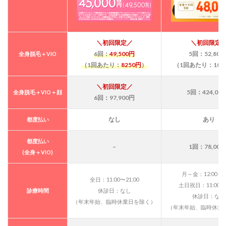
種類
が豊
富
1.1
＼初回限定／
＼初回限定
【お得
6
回
：
49,500
円
5回：52,800
全身脱毛＋VIO
に始め
（1回あたり：
8250円
）
（1回あたり：10,5
るな
ら】エ
ミナル
＼初回限定／
5回：424,00
全身脱毛＋VIO＋顔
クリニ
6回：97,900円
ック｜
全身＋
なし
あり
都度払い
VIO脱
毛が6
回で
都度払い
–
1回：78,000
49,500
(全身＋VIO)
円と西
武新宿
月～金：12:00～21
で最も
全日：11:00〜21:00
土日祝日：11:00～2
安い
診療時間
休診日：なし
休診日：なし
1.2
（年末年始、臨時休業日を除く）
（年末年始、臨時休業
【熱破
壊式な