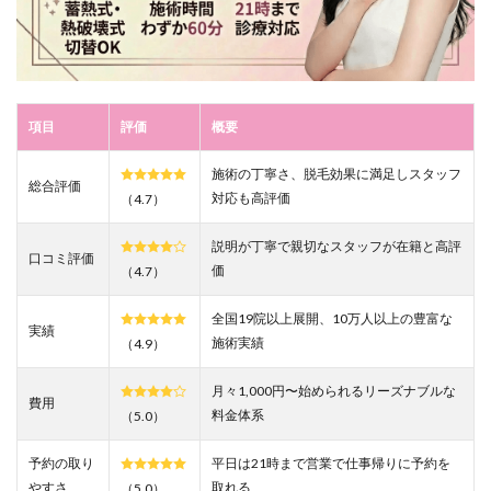
宿西口
院｜全
身
VIO1
回
29,600
円の完
項目
評価
概要
全都度
払いで
施術の丁寧さ、脱毛効果に満足しスタッフ
ローン
総合評価
対応も高評価
（4.7）
を回避
する
説明が丁寧で親切なスタッフが在籍と高評
3.9
口コミ評価
価
（4.7）
9.ビュ
ーテ
ィス
全国19院以上展開、10万人以上の豊富な
実績
キン
施術実績
（4.9）
クリ
ニッ
月々1,000円〜始められるリーズナブルな
ク新
費用
料金体系
宿院
（5.0）
｜選
べる4
予約の取り
平日は21時まで営業で仕事帰りに予約を
波長
やすさ
取れる
（5.0）