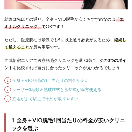
で出
る？
結論は先ほどの通り、全身＋VIO脱毛が安くおすすめなのは
「エ
5.2
Q2. 痛
ミナルクリニック」
でOKです！
みは
どれ
ただし、医療脱毛は最低でも5回以上通う必要があるため、
継続し
くら
て通えること
が最も重要です。
い？
5.3
西武新宿エリアで医療脱毛クリニックを選ぶ時に、次の
3つのポイ
Q3. 医
ント
を比較すれば自分に合ったクリニックが見つかるでしょう！
療脱
毛と
エス
全身＋VIO脱毛の1回当たりの料金が安い
テは
何が
レーザー3種類＆熱破壊式と蓄熱式が両方使える
違う
立地がよく駅近で予約が取りやすい
の？
5.4
Q4. 蓄
1. 全身＋VIO脱毛1回当たりの料金が安いクリニ
熱式
と熱
ックを選ぶ
破壊