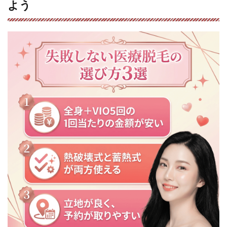
めで
よう
す！
5
西武
新宿
で医
療脱
毛を
選ぶ
際に
よく
ある
質問
にお
答え
しま
す！
5.1
Q1. 脱
毛の
効果
は何
回く
らい