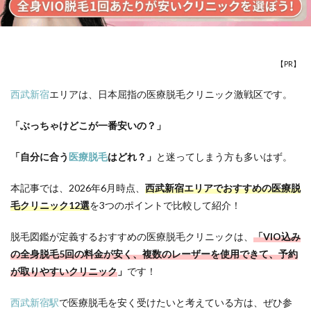
【PR】
西武新宿
エリアは、日本屈指の医療脱毛クリニック激戦区です。
「ぶっちゃけどこが一番安いの？」
「自分に合う
医療脱毛
はどれ？」
と迷ってしまう方も多いはず。
本記事では、
2026年6月時点、
西武新宿エリアでおすすめの
医療脱
毛クリニック12選
を3つのポイントで比較して紹介！
脱毛図鑑が定義するおすすめの医療脱毛クリニックは、
「VIO込み
の全身脱毛5回の料金が安く、複数のレーザーを使用できて、予約
が取りやすいクリニック
」
です！
西武新宿駅
で医療脱毛を安く受けたいと考えている方は、ぜひ参