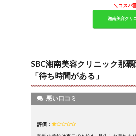
ク那
＼コスパ
覇院
の良
湘南美容クリ
い口
コミ
を調
査し
た結
果
「コ
SBC湘南美容クリニック那
スパ
「待ち時間がある」
の良
さと
安心
感が
悪い口コミ
凄
い」
4
【SBC
評価：
湘南
脱毛の予約は平日でも約4ヶ月先しか取れませ