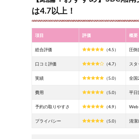
す
は4.7以上！
め】
SBC
湘南
美容
項目
評価
概要
クリ
ニッ
総合評価
（4.5）
圧倒
ク那
覇院
の総
口コミ評価
（4.7）
スタ
合評
価は
実績
（5.0）
全国
4.7
以
費用
（5.0）
平日
上！
予約の取りやすさ
2
（4.9）
We
SBC
湘南
プライバシー
（5.0）
清潔
美容
クリ