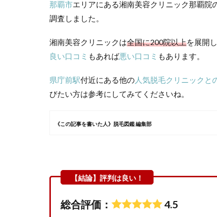
那覇市
エリアにある湘南美容クリニック那覇院
調査しました。
湘南美容クリニックは
全国に200院以上
を展開
良い口コミ
もあれば
悪い口コミ
もあります。
県庁前駅
付近にある他の
人気脱毛クリニックと
びたい方は参考にしてみてくださいね。
《この記事を書いた人》脱毛図鑑 編集部
総合評価：
4.5