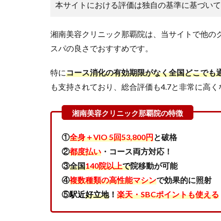
ニッ
本サイトにおける評価は独自の基準に基づいて
ク那
覇院
の悪
湘南美容クリニック那覇院は、当サイトで他の
い口
スパの良さでおすすめです。
コミ
を調
特に
コース消化の有効期限がなく全国どこでも
査し
た結
も支持されており、総合評価も4.7と非常に高
果
「待
ち時
間が
あ
①
全身＋VIO 5回53,800円
と破格
る」
②
都度払い
・コース両方対応！
3
③
全国
140院以上
で
院移動が可能
SBC
④
複数種類の高性能マシン
で効果的に照射
湘南
⑤
駅近
好立地
！
楽天・SBCポイントも使える
美容
クリ
ニッ