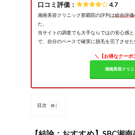
口コミ評価：
4.7
湘南美容クリニック那覇院の評判は
総合評価4
た。
当サイトの調査でも大手ならではの安心感と
で、自分のペースで確実に脱毛を完了させた
＼【お得なクーポ
湘南美容クリニ
目次
1
【結
論：
【結論：おすすめ】SBC湘
おす