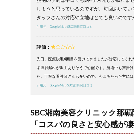
美容
クリ
しようと思っているのですが、毎回あいてい
ニッ
タッフさんの対応や立地はとても良いのです
ク那
覇院
引用元：GoogleMap SBC那覇院口コミ
の口
コミ
まと
評価：
め】
圧倒
先日、医療脱毛4回目を受けてきましたが対応してくれ
的コ
ず照射漏れが沢山ありそうで心配です。施術中も声掛け
スパ
で期
た。丁寧な看護師さんも多いので、今回あたった方には
限を
引用元：GoogleMap SBC那覇院口コミ
気に
せず
卒業
でき
SBC湘南美容クリニック那
る
「コスパの良さと安心感が凄
5
SBC