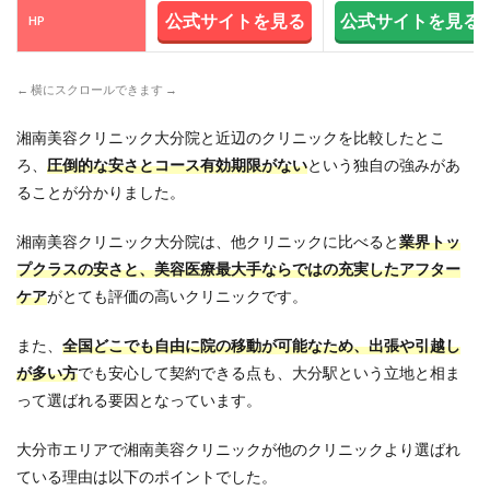
10
公式サイトを見る
公式サイトを見る
HP
SBC
湘南
美容
← 横にスクロールできます →
クリ
ニッ
湘南美容クリニック大分院と近辺のクリニックを比較したとこ
ク大
分院
ろ、
圧倒的な安さとコース有効期限がない
という独自の強みがあ
への
ることが分かりました。
行き
方
（JR
湘南美容クリニック大分院は、他クリニックに比べると
業界トッ
大分
プクラスの安さと、美容医療最大手ならではの充実したアフター
駅）
ケア
がとても評価の高いクリニックです。
11
SBC
また、
全国どこでも自由に院の移動が可能
なため、出張や引越し
湘南
美容
が多い方
でも安心して契約できる点も、大分駅という立地と相ま
クリ
って選ばれる要因となっています。
ニッ
ク大
大分市エリアで湘南美容クリニックが他のクリニックより選ばれ
分院
近く
ている理由は以下のポイントでした。
の駐