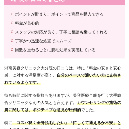
分院
の無
料カ
ポイントが貯まり、ポイントで商品を購入できる
ウン
セリ
料金が良心的
ング
スタッフの対応が良く、丁寧に相談も乗ってくれる
と施
術の
丁寧かつ迅速な処置でスムーズ
流れ
回数を重ねるごとに脱毛効果を実感している
7.1
📩
Web
湘南美容クリニック大分院の口コミは、特に「料金の安さと安心
また
は
感」に対する満足度が高く、
自分のペースで通いたい方に支持さ
LINE
れているようです。
でご
予約
待ち時間に関する指摘もありますが、美容医療全般を行う大手総
7.2
合クリニックゆえの人気とも言えます。
カウンセリングや施術の
🏥 受
質に関しては、ポジティブな意見が圧倒的
でした。
付・
カウ
ンセ
特に
「コスパ良く全身脱毛したい」「忙しくて通えるか不安」と
リン