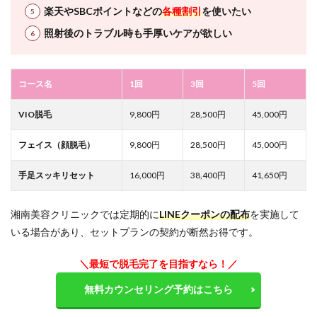
楽天やSBCポイントなどの
各種割引
を使いたい
照射後のトラブル時も手厚いケアが欲しい
コース名
1回
3回
5回
VIO脱毛
9,800円
28,500円
45,000円
フェイス（顔脱毛）
9,800円
28,500円
45,000円
手足スッキリセット
16,000円
38,400円
41,650円
湘南美容クリニックでは定期的に
LINEクーポンの配布
を実施して
いる場合があり、セットプランの契約が断然お得です。
＼最短で脱毛完了を目指すなら！／
無料カウンセリング予約はこちら