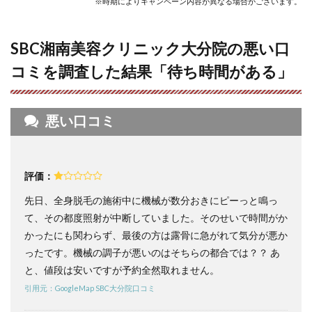
※時期によりキャンペーン内容が異なる場合がございます。
クリ
ニッ
ク大
SBC湘南美容クリニック大分院の悪い口
分院
の口
コミを調査した結果「待ち時間がある」
コミ
まと
め】
圧倒
悪い口コミ
的コ
スパ
で期
限を
気に
評価：
せず
卒業
先日、全身脱毛の施術中に機械が数分おきにピーっと鳴っ
でき
て、その都度照射が中断していました。そのせいで時間がか
る
かったにも関わらず、最後の方は露骨に急がれて気分が悪か
5
ったです。機械の調子が悪いのはそちらの都合では？？ あ
SBC
湘南
と、値段は安いですが予約全然取れません。
美容
引用元：GoogleMap SBC大分院口コミ
クリ
ニッ