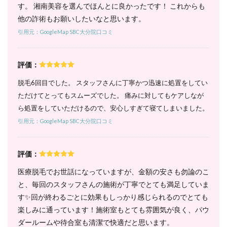
す。 湘南美容を選んでほんとに良かったです！ これからも
円と超
破格！
他の詐術もお願いしたいなと思います。
6.2
引用元：GoogleMap SBC大分院口コミ
2. 全
身＋
顔コ
評価：
ース
｜顔
脱毛6回目でした。 スタッフさんに丁寧かつ迅速に処置をしてい
も一
ただけてとってもスムーズでした。 痛みに対してもケアしなが
緒に
脱毛
ら処置をしていただけるので、安心しすぎて寝てしまいました。
した
引用元：GoogleMap SBC大分院口コミ
い人
は時
短で
施術
評価：
でき
る
医療脱毛でお世話になっていますが、金額の安さも勿論のこ
と、毎回のスタッフさんの施術が丁寧でとても満足していま
6.3
3. 全
す✨回が終わるごとに効果もしっかり感じられるのでとても
身＋
楽しみに通っています！施術室もとても雰囲気が良く、パウ
VIOコ
ダールームや待合室も清潔で快適だと思います。
ース