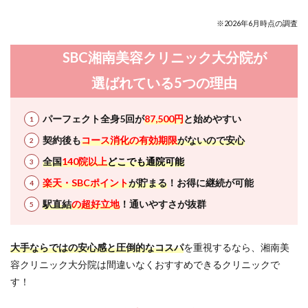
車場
情報
※2026年6月時点の調査
12
SBC湘南美容クリニック大分院が
SBC
湘南
選ばれている5つの理由
美容
クリ
ニッ
パーフェクト全身5回が
87,500円
と始めやすい
ク大
分院
契約後も
コース消化の有効期限
がないので安心
のよ
くあ
全国
140院以上
どこでも通院可能
る質
楽天・SBCポイント
が貯まる
！お得に継続が可能
問に
お答
駅直結
の超好立地
！通いやすさが抜群
えし
ま
す！
大手ならではの安心感と圧倒的なコスパ
を重視するなら、湘南美
12.1
容クリニック大分院は間違いなくおすすめできるクリニックで
Q.未成
す！
年です
が、保
護者