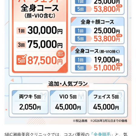
Q.コー
スに期
限はあ
ります
か？
12.5
Q.施術
部位は
剃って
いくの
でしょ
うか？
13
医療
脱毛
のリ
スク
や副
作用
は？
脱毛
前に
知っ
SBC湘南美容クリニックでは、コスパ重視の
「全身脱毛」
と、気