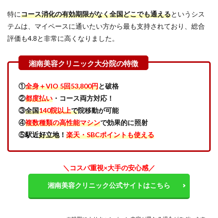
美容
特に
コース消化の有効期限がなく全国どこでも通える
というシス
クリ
ニッ
テムは、マイペースに通いたい方から最も支持されており、総合
ク大
評価も4.8と非常に高くなりました。
分院
の良
い口
コミ
を調
査し
①
全身＋VIO 5回53,800円
と破格
た結
②
都度払い
・コース両方対応！
果
③
全国
140院以上
で
院移動が可能
「コ
スパ
④
複数種類の高性能マシン
で効果的に照射
の良
⑤
駅近
好立地
！
楽天・SBCポイントも使える
さと
安心
感が
凄
＼コスパ重視×大手の安心感／
い」
湘南美容クリニック公式サイトはこちら
4
【SBC
湘南
美容