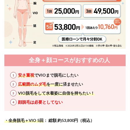
全身＋顔コースがおすすめの人
安さ重視
でVIOまで脱毛にしたい
広範囲のムダ毛
を一度に
済ませたい
VIO脱毛をして水着姿に自信を持ちたい！
顔脱毛は必要としてない
・全身脱毛＋VIO 5回
： 総額 約53,800円（税込）