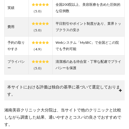
全国200院以上、美容医療を含めた圧倒的
2
実績
な症例数
（5.0）
SBC
湘南
平日割引やポイント制度があり、業界トッ
美容
費用
クリ
プクラスの安さ
（5.0）
ニッ
ク大
予約の取り
Webシステム「MySBC」で全国どこの院
分院
やすさ
でも予約可能
（4.9）
の悪
い口
コミ
プライバシ
清潔感のある待合室・丁寧な配慮でプライ
を調
ー
バシーを保護
（5.0）
査し
た結
果
「待
本サイトにおける評価は独自の基準に基づいて選定しておりま
ち時
す。
間が
あ
る」
湘南美容クリニック大分院は、当サイトで他のクリニックと比較
3
しながら調査した結果、通いやすさとコスパの良さでおすすめで
SBC
す。
湘南