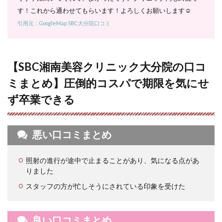
6.5
す！これから通わせてもらいます！よろしくお願いします☺️
5. 個
別部
引用元：GoogleMap SBC大分院口コミ
位ご
との
脱毛
料金
【SBC湘南美容クリニック大分院の口コ
｜気
軽に
ミまとめ】圧倒的コスパで期限を気にせ
全身
脱毛
ず卒業できる
を始
めた
い人
にお
悪い口コミまとめ
すす
め
照射の進行が途中で止まることがあり、気になる点があ
7
りました
SBC
湘南
スタッフの方が忙しそうにされている印象を受けた
美容
クリ
ニッ
ク大
良い口コミまとめ