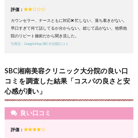
ク大
分院
評価：
と大
分市
カウンセラー、ナースともに対応❌ 忙しない、落ち着きがない。
近辺
早口すぎて何て話してるか分からない。総じて品がない。他県他
の医
院のリピート施術だから聞き流した。
療脱
毛ク
引用元：GoogleMap SBC大分院口コミ
リニ
ック
を比
較
SBC湘南美容クリニック大分院の良い口
6
コミを調査した結果「コスパの良さと安
SBC
湘南
心感が凄い」
美容
クリ
ニッ
ク大
良い口コミ
分院
の脱
毛料
評価：
金｜
全身