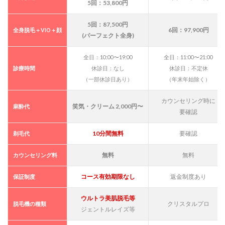
5回：53,800円
8
SBC
5回：87,500円
大分
6回：97,900円
全身脱毛＋VIO＋顔
(パーフェクト全身)
院の
基本
情報
全日：10:00〜19:00
全日：11:00〜21:00
につ
診療時間
休診日：なし
休診日：不定休
いて
（一部休診日あり）
（年末年始除く）
9
SBC
カウンセリング時に
笑気・クリーム 2,000円〜
麻酔代
湘南
要確認
美容
クリ
10分間無料
要確認
剃毛代
ニッ
ク大
分院
無料
無料
カウンセリング料
は大
分駅
コース有効期限なし
返金制度あり
保証制度
徒歩
5分
の超
ウルトラ美肌脱毛等
クリスタルプロ
脱毛機の種類
駅
ジェントルレイズ等
近！