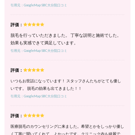
｜顔
引用元：GoogleMap SBC大分院口コミ
も一
緒に
脱毛
評価：
した
い人
脱毛を行っていただきました。 丁寧な説明と施術でした。
は時
短で
効果も実感できて満足しています。
施術
引用元：GoogleMap SBC大分院口コミ
でき
る
6.4
評価：
4. 全身
コース
いつもお世話になっています！ スタッフさんたちがとても優し
（顔・
いです。 脱毛の効果も出てきました！！
VIO除
く）｜
引用元：GoogleMap SBC大分院口コミ
気軽に
全身脱
毛を始
評価：
めたい
人にお
医療脱毛のカウンセリングに来ました。希望とかをしっかり優し
すすめ
く丁寧に聞いてくれて、よかったです。クリニック内も綺麗で