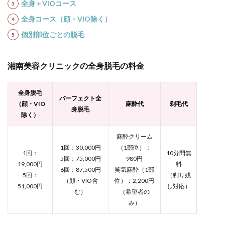
全身＋VIOコース
全身コース（顔・VIO除く）
個別部位ごとの脱毛
湘南美容クリニックの全身脱毛の料金
全身脱毛
パーフェクト全
（顔・VIO
麻酔代
剃毛代
身脱毛
除く）
麻酔クリーム
1回：30,000円
（1部位）：
1回：
10分間無
5回：75,000円
980円
19,000円
料
6回：87,500円
笑気麻酔（1部
5回：
（剃り残
（顔・VIO含
位）：2,200円
51,000円
し対応）
む）
（希望者の
み）