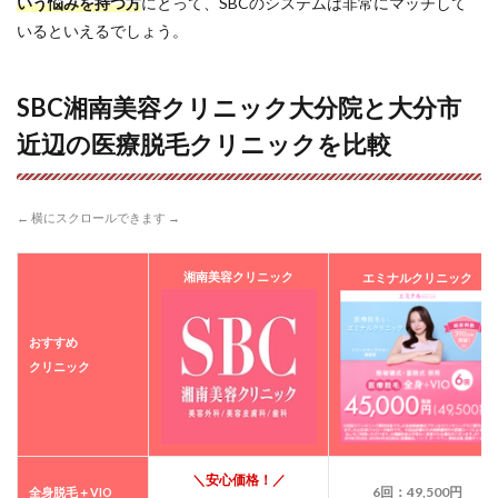
いう悩みを持つ方
にとって、SBCのシステムは非常にマッチして
グ・
医師
いるといえるでしょう。
の診
察
7.3
SBC湘南美容クリニック大分院と大分市
🕶ス
近辺の医療脱毛クリニックを比較
ピー
ディ
な照
射
← 横にスクロールできます →
（最
短45
分）
湘南美容クリニック
エミナルクリニック
7.4
📅 次
回予
おすすめ
約と
クリニック
お帰
り
（有
効期
限な
＼安心価格！／
し）
6回：49,500円
全身脱毛＋VIO