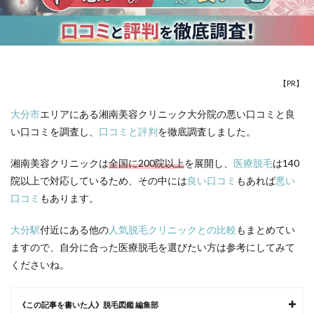
【PR】
大分市
エリアにある湘南美容クリニック大分院の悪い口コミと良
い口コミを調査し、
口コミと評判
を徹底調査しました。
湘南美容クリニックは
全国に200院以上
を展開し、
医療脱毛
は140
院以上で対応しているため、その中には
良い口コミ
もあれば
悪い
口コミ
もあります。
大分駅
付近にある他の
人気脱毛クリニックとの比較
もまとめてい
ますので、自分に合った
医療脱毛
を選びたい方は参考にしてみて
くださいね。
《この記事を書いた人》脱毛図鑑 編集部