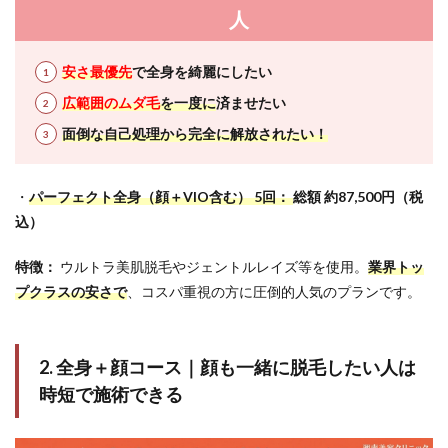
人
安さ最優先
で全身を綺麗にしたい
広範囲のムダ毛
を一度に
済ませたい
面倒な自己処理から完全に解放されたい！
・
パーフェクト全身（顔＋VIO含む） 5回：
総額 約87,500円（税
込）
特徴：
ウルトラ美肌脱毛やジェントルレイズ等を使用。
業界トッ
プクラスの安さで
、コスパ重視の方に圧倒的人気のプランです。
2. 全身＋顔コース｜顔も一緒に脱毛したい人は
時短で施術できる