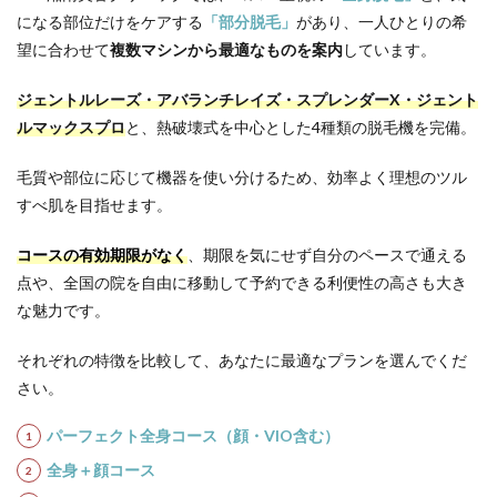
てお
になる部位だけをケアする
「部分脱毛」
があり、一人ひとりの希
いた
望に合わせて
複数マシンから最適なものを案内
しています。
方が
いい
こと
ジェントルレーズ・アバランチレイズ・スプレンダーX・ジェント
14
ルマックスプロ
と、熱破壊式を中心とした4種類の脱毛機を完備。
全国
にあ
毛質や部位に応じて機器を使い分けるため、効率よく理想のツル
る
すべ肌を目指せます。
SBC
湘南
美容
コースの有効期限がなく
、期限を気にせず自分のペースで通える
クリ
点や、全国の院を自由に移動して予約できる利便性の高さも大き
ニッ
クの
な魅力です。
主な
地域
それぞれの特徴を比較して、あなたに最適なプランを選んでくだ
別ク
さい。
リニ
ック
一覧
パーフェクト全身コース（顔・VIO含む）
全身＋顔コース