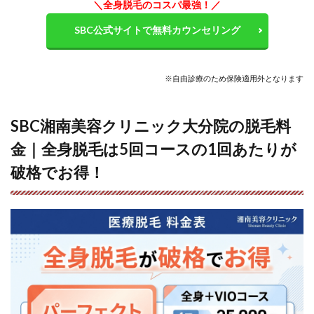
＼全身脱毛のコスパ最強！
／
（法定
代理
SBC公式サイトで無料カウンセリング
人）の
同伴は
必要で
しょう
※自由診療のため
保険適用外
となります
か？
12.2
SBC湘南美容クリニック大分院の脱毛料
Q.生理
中でも
金｜全身脱毛は5回コースの1回あたりが
VIOの
脱毛は
破格でお得！
受けら
れます
か？
12.3
Q.施術
間隔は
どれく
らいで
すか？
12.4