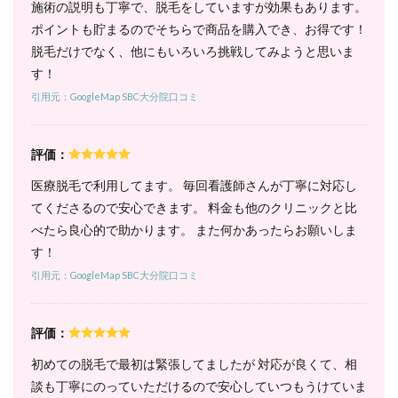
施術の説明も丁寧で、脱毛をしていますが効果もあります。
脱毛
は5
ポイントも貯まるのでそちらで商品を購入でき、お得です！
回コ
脱毛だけでなく、他にもいろいろ挑戦してみようと思いま
ース
す！
の1
回あ
引用元：GoogleMap SBC大分院口コミ
たり
が破
格で
お
評価：
得！
医療脱毛で利用してます。 毎回看護師さんが丁寧に対応し
6.1
てくださるので安心できます。 料金も他のクリニックと比
1. パー
べたら良心的で助かります。 また何かあったらお願いしま
フェク
ト全身
す！
コース
引用元：GoogleMap SBC大分院口コミ
（顔・
VIO含
む）｜
5回コ
評価：
ースは
1回あ
初めての脱毛で最初は緊張してましたが 対応が良くて、相
たり
談も丁寧にのっていただけるので安心していつもうけていま
17,500