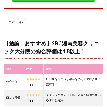
目次
1
【結
論：
おす
【結論：おすすめ】SBC湘南美容クリニ
す
ック大分院の総合評価は4.8以上！
め】
SBC
湘南
美容
クリ
項目
評価
概要
ニッ
ク大
圧倒的なコスパと確かな技術力で総合的に
分院
総合評価
の総
高評価
（4.5）
合評
価は
スタッフの対応が丁寧、院内が綺麗で通い
4.8
口コミ評価
やすいと好評
（4.8）
以
上！