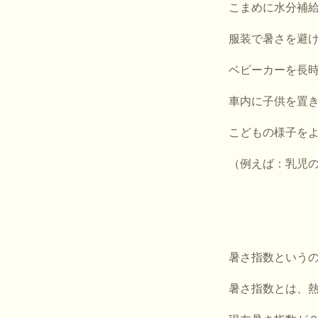
こまめに水分補
服装で暑さを避
ベビーカーを長
車内に子供を置
こどもの様子を
（例えば：乳児
暑さ指数という
暑さ指数とは、