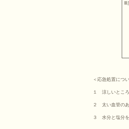
Ⅲ
＜応急処置につ
１ 涼しいとこ
２ 太い血管の
３ 水分と塩分