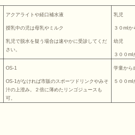
アクアライトや経口補水液
乳児
授乳中の児は母乳やミルク
３０
ml
か
乳児で脱水を疑う場合は速やかに受診してくだ
幼児
さい。
３００
ml
OS-1
学童から
OS-1
がなければ市販のスポーツドリンクやみそ
５００
ml
汁の上澄み。２倍に薄めたリンゴジュースも
可。
＞