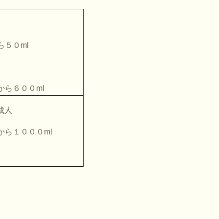
ら５０
ml
から６００
ml
成人
から１０００
ml