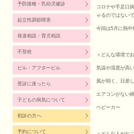
予防接種・乳幼児健診
コロナや手足口
ゃるのではない
起立性調節障害
今回は
5
月に熱中
発達相談・育児相談
不登校
＜どんな環境で
ピル・アフターピル
気温や湿度が高
風が弱く、日差
受診に迷ったら
エアコンがない
子どもの病気について
ベビーカー
初診の方へ
予約について
＜どんな人がお