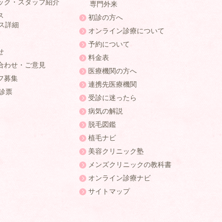
ック・スタッフ紹介
専門外来
ス
初診の方へ
ス詳細
オンライン診療について
予約について
せ
料金表
合わせ・ご意見
医療機関の方へ
フ募集
連携先医療機関
問診票
受診に迷ったら
病気の解説
脱毛図鑑
植毛ナビ
美容クリニック塾
メンズクリニックの教科書
オンライン診療ナビ
サイトマップ