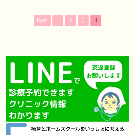
Back
1
2
3
4