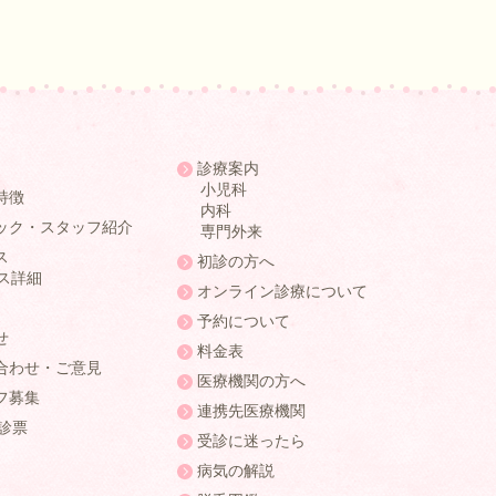
診療案内
小児科
特徴
内科
ック・スタッフ紹介
専門外来
ス
初診の方へ
ス詳細
オンライン診療について
予約について
せ
料金表
合わせ・ご意見
医療機関の方へ
フ募集
連携先医療機関
問診票
受診に迷ったら
病気の解説