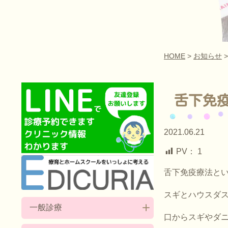
HOME
>
お知らせ
舌下免
2021.06.21
PV：
1
舌下免疫療法と
スギとハウスダ
一般診療
口からスギやダ