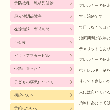
予防接種・乳幼児健診
アレルギーの反
起立性調節障害
する治療です。
毎日しなくては
発達相談・育児相談
治療期間が数年
不登校
デメリットもあ
ピル・アフターピル
アレルギーの反
受診に迷ったら
抗アレルギー剤
使っても症状が
子どもの病気について
人には向いてい
初診の方へ
治療にあたって
予約について