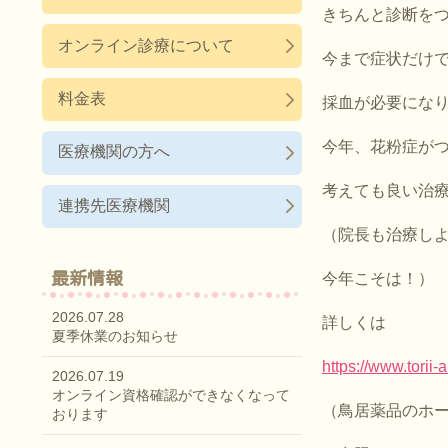
きちんと診断を
オンライン診療について
今まで症状だけ
料金表
採血が必要にな
今年、花粉症が
医療機関の方へ
考えても良い治
連携先医療機関
（院長も治療し
最新情報
今年こそは！）
2026.07.28
詳しくは
夏季休業のお知らせ
https://www.torii-al
2026.07.19
オンライン資格確認ができなくなって
（鳥居薬品のホ
おります